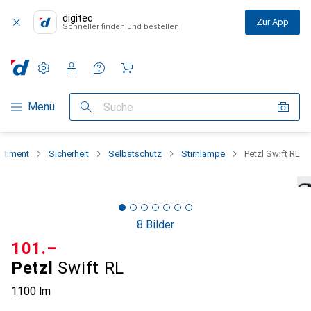
digitec
Zur App
Schneller finden und bestellen
Einstellungen
Kundenkonto
Vergleichslisten
Merklisten
Warenkorb
Navigation nach Kategorien
Menü
Suche
rtiment
Sicherheit
Selbstschutz
Stirnlampe
Petzl Swift RL
8 Bilder
CHF
101.–
Petzl
Swift RL
1100 lm