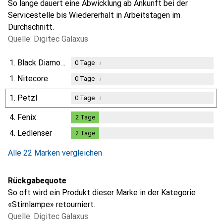
So lange dauert eine Abwicklung ab Ankunft bei der
Servicestelle bis Wiedererhalt in Arbeitstagen im
Durchschnitt.
Quelle: Digitec Galaxus
1.
Black Diamond
i
0
Tage
1.
Nitecore
i
0
Tage
1.
Petzl
i
0
Tage
4.
Fenix
2
Tage
2
Tage
4.
Ledlenser
2
Tage
2
Tage
Alle 22 Marken vergleichen
Rückgabequote
So oft wird ein Produkt dieser Marke in der Kategorie
«Stirnlampe» retourniert.
Quelle: Digitec Galaxus