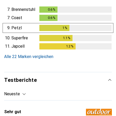
7.
Brennenstuhl
0.6
%
0.6
%
7.
Coast
0.6
%
0.6
%
9.
Petzl
1
%
1
%
10.
Superfire
1.1
%
1.1
%
11.
Japcell
1.2
%
1.2
%
Alle 22 Marken vergleichen
Testberichte
Neueste
Sehr gut