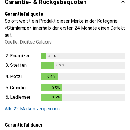
Garantie- & Rückgabequoten
Garantiefallquote
So oft weist ein Produkt dieser Marke in der Kategorie
«Stirnlampe» innerhalb der ersten 24 Monate einen Defekt
auf.
Quelle: Digitec Galaxus
2.
Energizer
0.1
%
0.1
%
3.
Steffen
0.3
%
0.3
%
4.
Petzl
0.4
%
0.4
%
5.
Grundig
0.5
%
0.5
%
5.
Ledlenser
0.5
%
0.5
%
Alle 22 Marken vergleichen
Garantiefalldauer