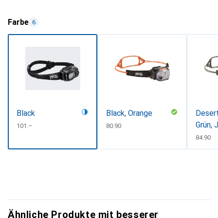
Farbe
6
Black
Black, Orange
Desert
Grün, 
CHF
101.–
CHF
80.90
Green
CHF
84.90
Ähnliche Produkte mit besserer