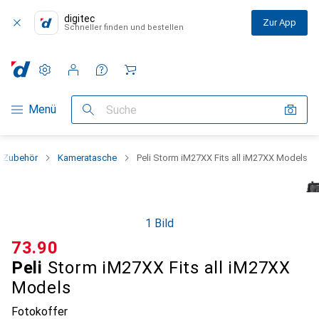
digitec
Zur App
Schneller finden und bestellen
Einstellungen
Kundenkonto
Vergleichslisten
Merklisten
Warenkorb
Navigation nach Kategorien
Menü
Suche
 Zubehör
Kameratasche
Peli Storm iM27XX Fits all iM27XX Models
1 Bild
CHF
73.90
Peli
Storm iM27XX Fits all iM27XX
Models
Fotokoffer