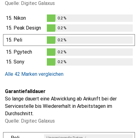
Quelle: Digitec Galaxus
15.
Nikon
0.2
%
0.2
%
15.
Peak Design
0.2
%
0.2
%
15.
Peli
0.2
%
0.2
%
15.
Pgytech
0.2
%
0.2
%
15.
Sony
0.2
%
0.2
%
Alle 42 Marken vergleichen
Garantiefalldauer
So lange dauert eine Abwicklung ab Ankunft bei der
Servicestelle bis Wiedererhalt in Arbeitstagen im
Durchschnitt.
Quelle: Digitec Galaxus
i
Peli
Ungenügende Daten