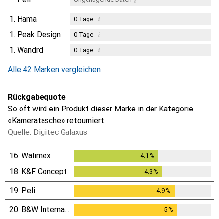
1.
Hama
i
0
Tage
1.
Peak Design
i
0
Tage
1.
Wandrd
i
0
Tage
i
Ungenügende Daten
Alle 42 Marken vergleichen
Rückgabequote
So oft wird ein Produkt dieser Marke in der Kategorie
«Kameratasche» retourniert.
Quelle: Digitec Galaxus
16.
Walimex
4.1
%
4.1
%
18.
K&F Concept
4.3
%
4.3
%
19.
Peli
4.9
%
4.9
%
20.
B&W International
5
%
5
%