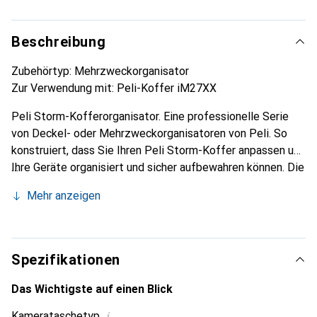
Beschreibung
Zubehörtyp: Mehrzweckorganisator
Zur Verwendung mit: Peli-Koffer iM27XX
Peli Storm-Kofferorganisator. Eine professionelle Serie
von Deckel- oder Mehrzweckorganisatoren von Peli. So
konstruiert, dass Sie Ihren Peli Storm-Koffer anpassen und
Ihre Geräte organisiert und sicher aufbewahren können. Die
Organisatoren passen einwandfrei in den Koffer und sind
Mehr anzeigen
mit einem wasserabweisenden, PVC-beschichteten
Nylongewebe mit hoher Den-Zahl versehen, das hohe
Festigkeit und Schutz bietet.
Spezifikationen
Das Wichtigste auf einen Blick
i
Kamerataschetyp