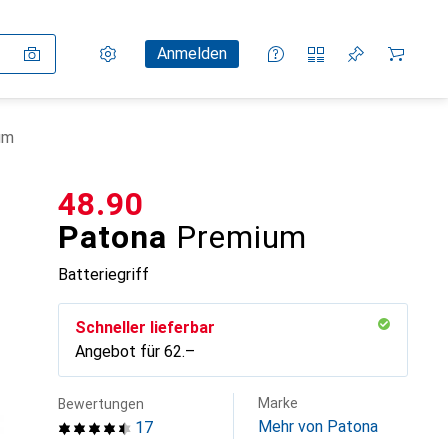
Einstellungen
Kundenkonto
Vergleichslisten
Merklisten
Warenkorb
Anmelden
um
CHF
48.90
Patona
Premium
Batteriegriff
Schneller lieferbar
Angebot für
CHF
62.–
Marke
Bewertungen
Mehr von Patona
17