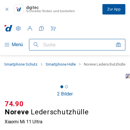
digitec
Zur App
Schneller finden und bestellen
Einstellungen
Kundenkonto
Vergleichslisten
Merklisten
Warenkorb
Navigation nach Kategorien
Menü
Suche
Smartphone Schutz
Smartphone Hülle
Noreve Lederschutzhülle
2 Bilder
CHF
74.90
Noreve
Lederschutzhülle
Xiaomi Mi 11 Ultra