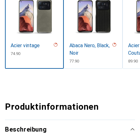
Acier vintage
Abaca Nero, Black,
Acier
Noir
Cout
CHF
74.90
CHF
77.90
CHF
89.90
Produktinformationen
Beschreibung