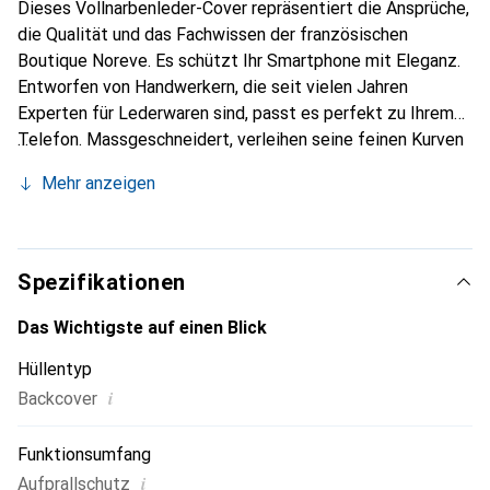
Dieses Vollnarbenleder-Cover repräsentiert die Ansprüche,
die Qualität und das Fachwissen der französischen
Boutique Noreve. Es schützt Ihr Smartphone mit Eleganz.
Entworfen von Handwerkern, die seit vielen Jahren
Experten für Lederwaren sind, passt es perfekt zu Ihrem
Telefon. Massgeschneidert, verleihen seine feinen Kurven
ihm eine echte zweite Haut. Es wird zum schicken und
Mehr anzeigen
integralen Accessoire Ihres Smartphones. International
anerkannt für ihre hochwertigen Produkte ist die Marke
Noreve eine sichere Wahl für eine anspruchsvolle Klientel.
Spezifikationen
Das Wichtigste auf einen Blick
Hüllentyp
i
Backcover
Funktionsumfang
i
Aufprallschutz