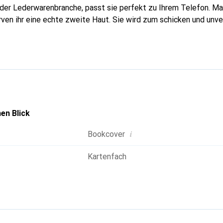
n der Lederwarenbranche, passt sie perfekt zu Ihrem Telefon. M
urven ihr eine echte zweite Haut. Sie wird zum schicken und unv
tphone. International anerkannt für ihre hochwertigen Produkte
für eine anspruchsvolle Kundschaft.
en Blick
i
Bookcover
Kartenfach