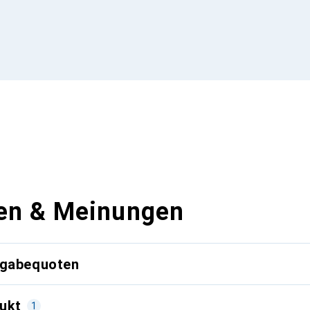
en & Meinungen
kgabequoten
ukt
1