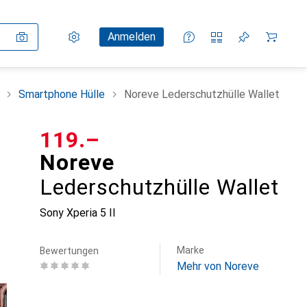
Einstellungen
Kundenkonto
Vergleichslisten
Merklisten
Warenkorb
Anmelden
Smartphone Hülle
Noreve Lederschutzhülle Wallet
CHF
119.–
Noreve
Lederschutzhülle Wallet
Sony Xperia 5 II
Marke
Bewertungen
Mehr von Noreve