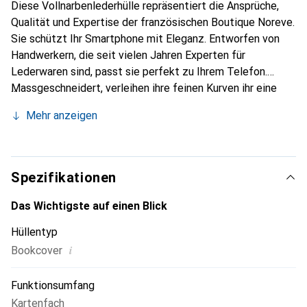
Diese Vollnarbenlederhülle repräsentiert die Ansprüche,
Qualität und Expertise der französischen Boutique Noreve.
Sie schützt Ihr Smartphone mit Eleganz. Entworfen von
Handwerkern, die seit vielen Jahren Experten für
Lederwaren sind, passt sie perfekt zu Ihrem Telefon.
Massgeschneidert, verleihen ihre feinen Kurven ihr eine
echte zweite Haut. Sie wird zum schicken und
Mehr anzeigen
unverzichtbaren Accessoire Ihres Smartphones.
International anerkannt für ihre hochwertigen Produkte ist
die Marke Noreve eine sichere Wahl für eine
anspruchsvolle Klientel.
Spezifikationen
Das Wichtigste auf einen Blick
Hüllentyp
i
Bookcover
Funktionsumfang
Kartenfach