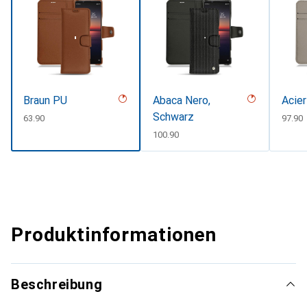
Braun PU
Abaca Nero,
Acier
Schwarz
CHF
63.90
CHF
97.90
CHF
100.90
Produktinformationen
Beschreibung