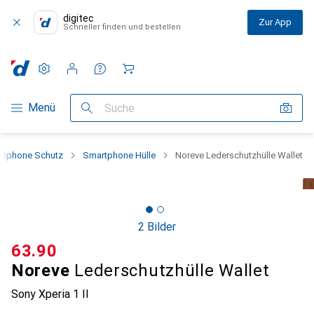
digitec
Zur App
Schneller finden und bestellen
Einstellungen
Kundenkonto
Vergleichslisten
Merklisten
Warenkorb
Navigation nach Kategorien
Menü
Suche
rtphone Schutz
Smartphone Hülle
Noreve Lederschutzhülle Wallet
2 Bilder
CHF
63.90
Noreve
Lederschutzhülle Wallet
Sony Xperia 1 II