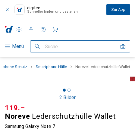
digitec
Zur App
Schneller finden und bestellen
Einstellungen
Kundenkonto
Vergleichslisten
Merklisten
Warenkorb
Navigation nach Kategorien
Menü
Suche
rtphone Schutz
Smartphone Hülle
Noreve Lederschutzhülle Wallet
2 Bilder
CHF
119.–
Noreve
Lederschutzhülle Wallet
Samsung Galaxy Note 7