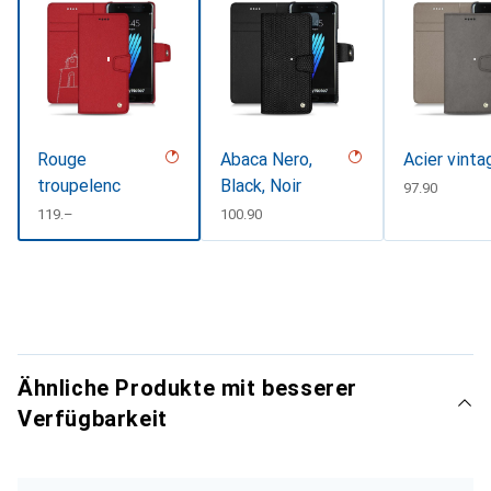
Rouge
Abaca Nero,
Acier vinta
troupelenc
Black, Noir
CHF
97.90
CHF
119.–
CHF
100.90
Ähnliche Produkte mit besserer
Verfügbarkeit