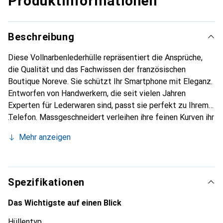
Produktinformationen
Beschreibung
Diese Vollnarbenlederhülle repräsentiert die Ansprüche,
die Qualität und das Fachwissen der französischen
Boutique Noreve. Sie schützt Ihr Smartphone mit Eleganz.
Entworfen von Handwerkern, die seit vielen Jahren
Experten für Lederwaren sind, passt sie perfekt zu Ihrem
Telefon. Massgeschneidert verleihen ihre feinen Kurven ihr
eine echte zweite Haut. Sie wird zum schicken und
Mehr anzeigen
unverzichtbaren Accessoire für Ihr Smartphone.
International anerkannt für ihre hochwertigen Produkte ist
die Marke Noreve eine sichere Wahl für eine
anspruchsvolle Kundschaft.
Spezifikationen
Das Wichtigste auf einen Blick
Hüllentyp