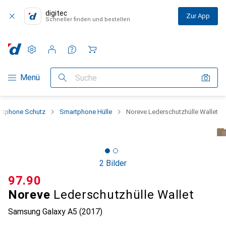
digitec
Zur App
Schneller finden und bestellen
Einstellungen
Kundenkonto
Vergleichslisten
Merklisten
Warenkorb
Navigation nach Kategorien
Menü
Suche
rtphone Schutz
Smartphone Hülle
Noreve Lederschutzhülle Wallet
2 Bilder
CHF
97.90
Noreve
Lederschutzhülle Wallet
Samsung Galaxy A5 (2017)