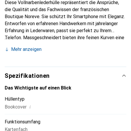
Diese Vollnarbenlederhülle repräsentiert die Ansprüche,
die Qualität und das Fachwissen der französischen
Boutique Noreve. Sie schützt Ihr Smartphone mit Eleganz.
Entworfen von erfahrenen Handwerkern mit jahrelanger
Erfahrung in Lederwaren, passt sie perfekt zu Ihrem
Telefon. Massgeschneidert bieten ihre feinen Kurven eine
echte zweite Haut. Sie wird zum schicken und
Mehr anzeigen
unverzichtbaren Accessoire für Ihr Smartphone. Die Marke
Noreve ist international für ihre hochwertigen Produkte
anerkannt und eine zuverlässige Wahl für eine
anspruchsvolle Kundschaft.
Spezifikationen
Das Wichtigste auf einen Blick
Hüllentyp
i
Bookcover
Funktionsumfang
Kartenfach