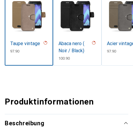
Taupe vintage
Abaca nero (
Acier vintag
Noir / Black)
CHF
97.90
CHF
97.90
CHF
100.90
Produktinformationen
Beschreibung