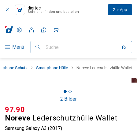
digitec
Zur App
Schneller finden und bestellen
Einstellungen
Kundenkonto
Vergleichslisten
Merklisten
Warenkorb
Navigation nach Kategorien
Menü
Suche
rtphone Schutz
Smartphone Hülle
Noreve Lederschutzhülle Wallet
2 Bilder
CHF
97.90
Noreve
Lederschutzhülle Wallet
Samsung Galaxy A3 (2017)