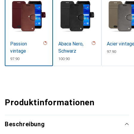
Passion
Abaca Nero,
Acier vintag
vintage
Schwarz
CHF
97.90
CHF
97.90
CHF
100.90
Produktinformationen
Beschreibung