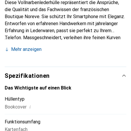
Diese Vollnarbenlederhülle repräsentiert die Ansprüche,
die Qualität und das Fachwissen der französischen
Boutique Noreve. Sie schützt Ihr Smartphone mit Eleganz.
Entworfen von erfahrenen Handwerkern mit jahrelanger
Erfahrung in Lederwaren, passt sie perfekt zu Ihrem
Telefon. Massgeschneidert, verleihen ihre feinen Kurven
ihr eine echte zweite Haut. Sie wird zum schicken und
Mehr anzeigen
unverzichtbaren Accessoire für Ihr Smartphone. Die Marke
Noreve ist international für ihre hochwertigen Produkte
anerkannt und eine zuverlässige Wahl für eine
anspruchsvolle Kundschaft.
Spezifikationen
Das Wichtigste auf einen Blick
Hüllentyp
i
Bookcover
Funktionsumfang
Kartenfach