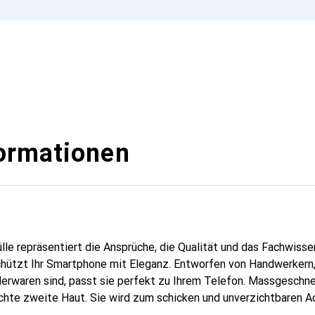
ormationen
lle repräsentiert die Ansprüche, die Qualität und das Fachwisse
hützt Ihr Smartphone mit Eleganz. Entworfen von Handwerkern, 
erwaren sind, passt sie perfekt zu Ihrem Telefon. Massgeschnei
echte zweite Haut. Sie wird zum schicken und unverzichtbaren Ac
al anerkannt für ihre hochwertigen Produkte ist die Marke Nore