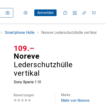
Einstellungen
Kundenkonto
Vergleichslisten
Merklisten
Warenkorb
Anmelden
Smartphone Hülle
Noreve Lederschutzhülle vertikal
CHF
109.–
Noreve
Lederschutzhülle
vertikal
Sony Xperia 1 III
Marke
Bewertungen
Mehr von Noreve