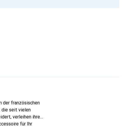
n der französischen
die seit vielen
dert, verleihen ihre
cessoire für Ihr
ve eine sichere Wahl