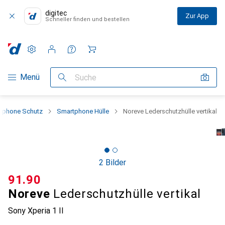
digitec
Zur App
Schneller finden und bestellen
Einstellungen
Kundenkonto
Vergleichslisten
Merklisten
Warenkorb
Navigation nach Kategorien
Menü
Suche
tphone Schutz
Smartphone Hülle
Noreve Lederschutzhülle vertikal
2 Bilder
CHF
91.90
Noreve
Lederschutzhülle vertikal
Sony Xperia 1 II