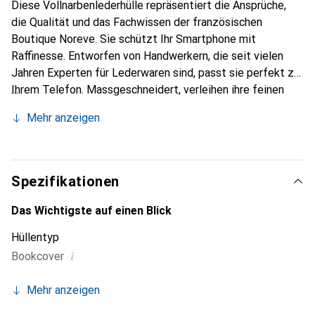
Diese Vollnarbenlederhülle repräsentiert die Ansprüche,
die Qualität und das Fachwissen der französischen
Boutique Noreve. Sie schützt Ihr Smartphone mit
Raffinesse. Entworfen von Handwerkern, die seit vielen
Jahren Experten für Lederwaren sind, passt sie perfekt zu
Ihrem Telefon. Massgeschneidert, verleihen ihre feinen
Kurven ihr eine echte zweite Haut. Sie wird zum schicken
Mehr anzeigen
und integralen Accessoire Ihres Smartphones. International
anerkannt für ihre hochwertigen Produkte ist die Marke
Noreve eine sichere Wahl für eine anspruchsvolle Klientel.
Spezifikationen
Das Wichtigste auf einen Blick
Hüllentyp
i
Bookcover
Mehr anzeigen