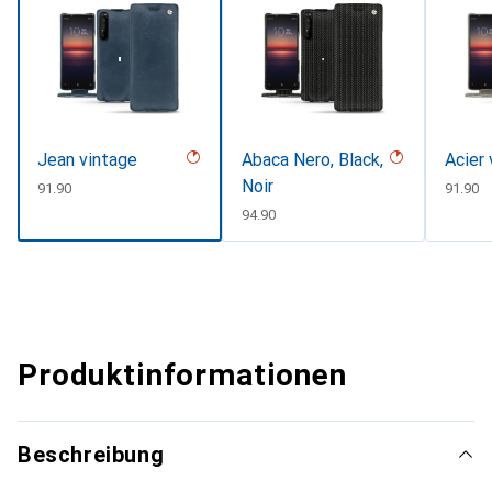
Jean vintage
Abaca Nero, Black,
Acier
Noir
CHF
91.90
CHF
91.90
CHF
94.90
Produktinformationen
Beschreibung