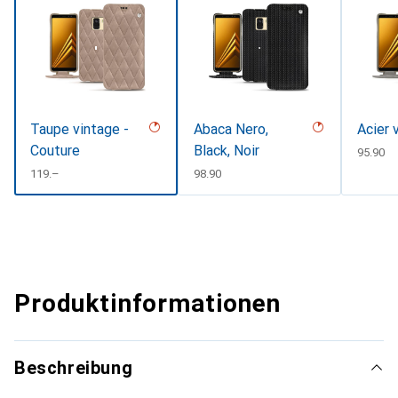
Taupe vintage -
Abaca Nero,
Acier 
Couture
Black, Noir
CHF
95.90
CHF
119.–
CHF
98.90
Produktinformationen
Beschreibung