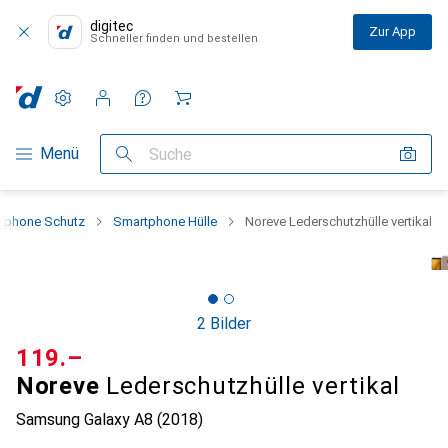
digitec
Zur App
Schneller finden und bestellen
Einstellungen
Kundenkonto
Vergleichslisten
Merklisten
Warenkorb
Navigation nach Kategorien
Menü
Suche
tphone Schutz
Smartphone Hülle
Noreve Lederschutzhülle vertikal
2 Bilder
CHF
119.–
Noreve
Lederschutzhülle vertikal
Samsung Galaxy A8 (2018)