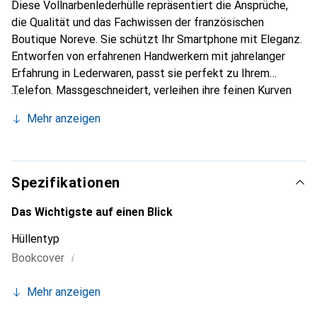
Diese Vollnarbenlederhülle repräsentiert die Ansprüche,
die Qualität und das Fachwissen der französischen
Boutique Noreve. Sie schützt Ihr Smartphone mit Eleganz.
Entworfen von erfahrenen Handwerkern mit jahrelanger
Erfahrung in Lederwaren, passt sie perfekt zu Ihrem
Telefon. Massgeschneidert, verleihen ihre feinen Kurven
ihr eine echte zweite Haut. Sie wird zum schicken und
Mehr anzeigen
unverzichtbaren Accessoire für Ihr Smartphone.
International anerkannt für ihre hochwertigen Produkte ist
die Marke Noreve eine zuverlässige Wahl für eine
anspruchsvolle Kundschaft.
Spezifikationen
Das Wichtigste auf einen Blick
Hüllentyp
i
Bookcover
Mehr anzeigen