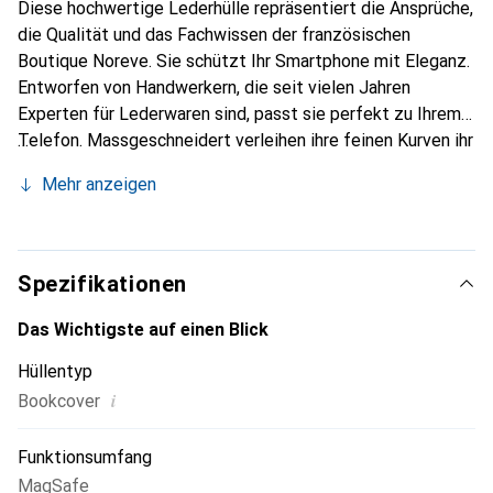
Diese hochwertige Lederhülle repräsentiert die Ansprüche,
die Qualität und das Fachwissen der französischen
Boutique Noreve. Sie schützt Ihr Smartphone mit Eleganz.
Entworfen von Handwerkern, die seit vielen Jahren
Experten für Lederwaren sind, passt sie perfekt zu Ihrem
Telefon. Massgeschneidert verleihen ihre feinen Kurven ihr
eine echte zweite Haut. Sie wird zum schicken und
Mehr anzeigen
unverzichtbaren Accessoire Ihres Smartphones. Die Marke
Noreve ist international für ihre hochwertigen Produkte
anerkannt und eine sichere Wahl für eine anspruchsvolle
Kundschaft.
Spezifikationen
Das Wichtigste auf einen Blick
Hüllentyp
i
Bookcover
Funktionsumfang
MagSafe