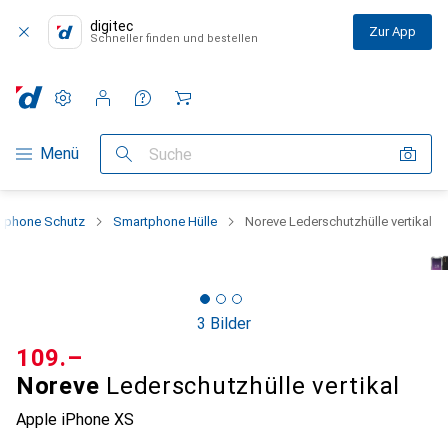
digitec
Zur App
Schneller finden und bestellen
Einstellungen
Kundenkonto
Vergleichslisten
Merklisten
Warenkorb
Navigation nach Kategorien
Menü
Suche
tphone Schutz
Smartphone Hülle
Noreve Lederschutzhülle vertikal
3 Bilder
CHF
109.–
Noreve
Lederschutzhülle vertikal
Apple iPhone XS