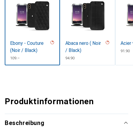
Ebony - Couture
Abaca nero ( Noir
Acier
(Noir / Black)
/ Black)
CHF
91.90
CHF
109.–
CHF
94.90
Produktinformationen
Beschreibung