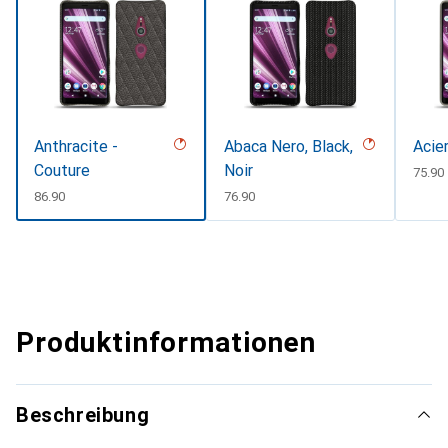
Anthracite -
Abaca Nero, Black,
Acie
Couture
Noir
CHF
75.90
CHF
86.90
CHF
76.90
Produktinformationen
Beschreibung