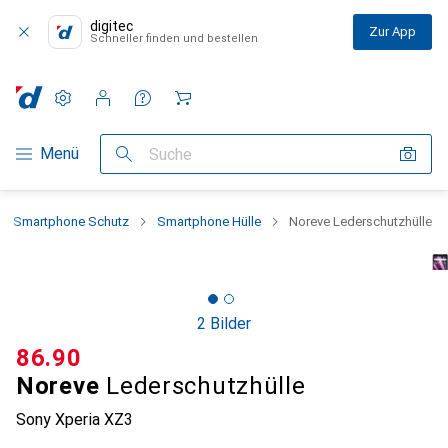
digitec
Zur App
Schneller finden und bestellen
Einstellungen
Kundenkonto
Vergleichslisten
Merklisten
Warenkorb
Navigation nach Kategorien
Menü
Suche
Smartphone Schutz
Smartphone Hülle
Noreve Lederschutzhülle
2 Bilder
CHF
86.90
Noreve
Lederschutzhülle
Sony Xperia XZ3