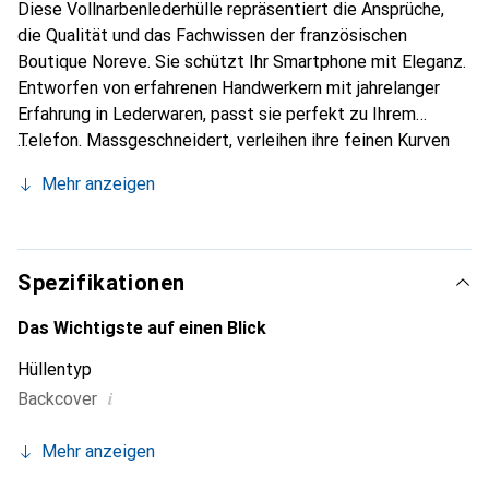
Diese Vollnarbenlederhülle repräsentiert die Ansprüche,
die Qualität und das Fachwissen der französischen
Boutique Noreve. Sie schützt Ihr Smartphone mit Eleganz.
Entworfen von erfahrenen Handwerkern mit jahrelanger
Erfahrung in Lederwaren, passt sie perfekt zu Ihrem
Telefon. Massgeschneidert, verleihen ihre feinen Kurven
ihr eine echte zweite Haut. Sie wird zum schicken und
Mehr anzeigen
unverzichtbaren Accessoire für Ihr Smartphone. Die Marke
Noreve ist international für ihre hochwertigen Produkte
anerkannt und eine zuverlässige Wahl für eine
anspruchsvolle Kundschaft.
Spezifikationen
Das Wichtigste auf einen Blick
Hüllentyp
i
Backcover
Mehr anzeigen