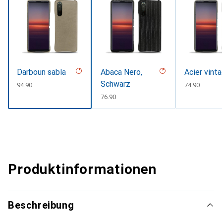
Darboun sabla
Abaca Nero,
Acier vint
Schwarz
CHF
94.90
CHF
74.90
CHF
76.90
Produktinformationen
Beschreibung