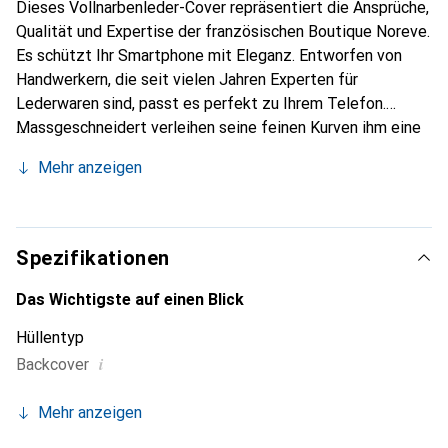
Dieses Vollnarbenleder-Cover repräsentiert die Ansprüche,
Qualität und Expertise der französischen Boutique Noreve.
Es schützt Ihr Smartphone mit Eleganz. Entworfen von
Handwerkern, die seit vielen Jahren Experten für
Lederwaren sind, passt es perfekt zu Ihrem Telefon.
Massgeschneidert verleihen seine feinen Kurven ihm eine
echte zweite Haut. Es wird zum schicken und
Mehr anzeigen
unverzichtbaren Accessoire für Ihr Smartphone.
International anerkannt für ihre hochwertigen Produkte ist
die Marke Noreve eine sichere Wahl für eine
anspruchsvolle Kundschaft.
Spezifikationen
Das Wichtigste auf einen Blick
Hüllentyp
i
Backcover
Mehr anzeigen