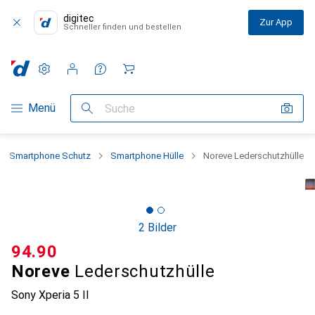
digitec
Zur App
Schneller finden und bestellen
Einstellungen
Kundenkonto
Vergleichslisten
Merklisten
Warenkorb
Navigation nach Kategorien
Menü
Suche
Smartphone Schutz
Smartphone Hülle
Noreve Lederschutzhülle
2 Bilder
CHF
94.90
Noreve
Lederschutzhülle
Sony Xperia 5 II