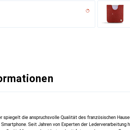
desert
codile nero, Noir
r, Serpent nero
n
n PU
rran
Milk
ine
vo??tant
lack )
outure
sion
( Pantone #d50032 )
iclamino
ocent
ne
ormationen
er spiegelt die anspruchsvolle Qualität des französischen Hause
r Smartphone. Seit Jahren von Experten der Lederverarbeitung he