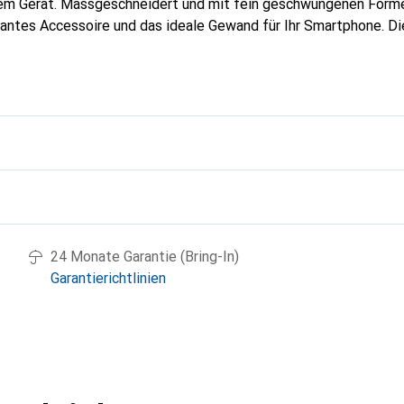
rem Gerät. Massgeschneidert und mit fein geschwungenen Forme
gantes Accessoire und das ideale Gewand für Ihr Smartphone. D
hochwertigen Produkte bekannt und stets eine gute Wahl für den
g
24 Monate Garantie (Bring-In)
Garantierichtlinien