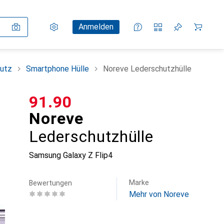
Einstellungen
Kundenkonto
Vergleichslisten
Merklisten
Warenkorb
Anmelden
utz
Smartphone Hülle
Noreve Lederschutzhülle
CHF
91.90
Noreve
Lederschutzhülle
Samsung Galaxy Z Flip4
Marke
Bewertungen
Mehr von Noreve