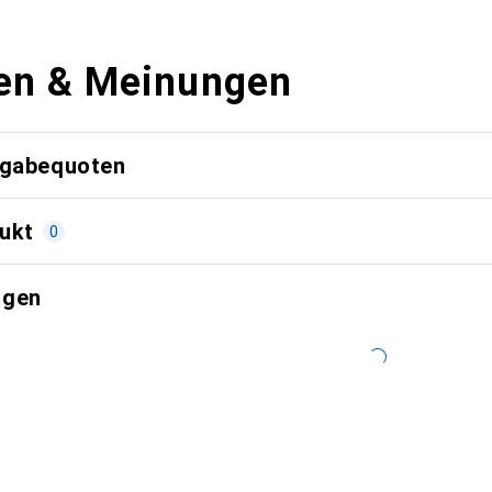
en & Meinungen
kgabequoten
ukt
0
ngen