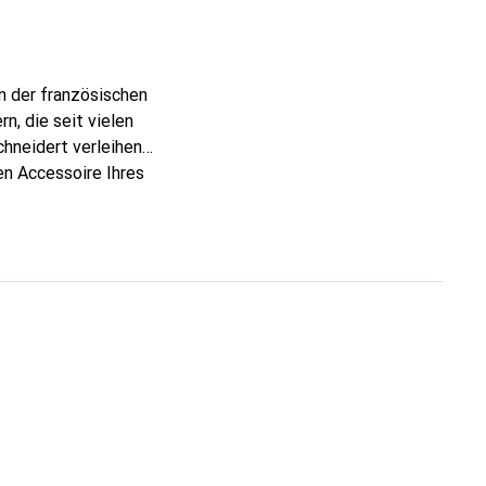
n der französischen
, die seit vielen
chneidert verleihen
en Accessoire Ihres
nnt und eine sichere