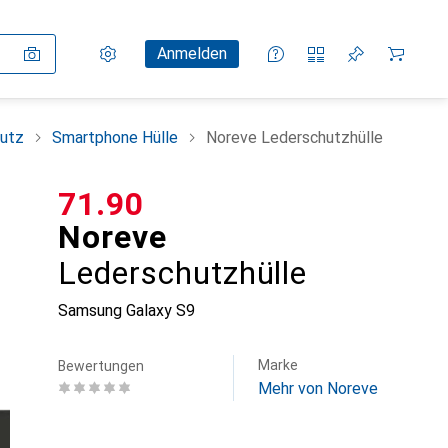
Einstellungen
Kundenkonto
Vergleichslisten
Merklisten
Warenkorb
Anmelden
utz
Smartphone Hülle
Noreve Lederschutzhülle
CHF
71.90
Noreve
Lederschutzhülle
Samsung Galaxy S9
Marke
Bewertungen
Mehr von Noreve