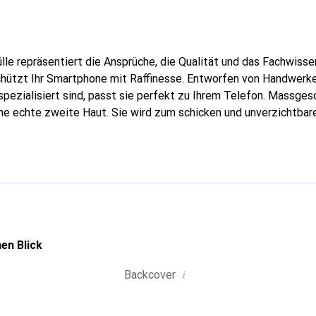
lle repräsentiert die Ansprüche, die Qualität und das Fachwisse
hützt Ihr Smartphone mit Raffinesse. Entworfen von Handwerkern
pezialisiert sind, passt sie perfekt zu Ihrem Telefon. Massges
eine echte zweite Haut. Sie wird zum schicken und unverzichtbar
Noreve ist international für ihre hochwertigen Produkte anerka
olle Klientel.
en Blick
i
Backcover