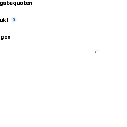
kgabequoten
ukt
0
ngen