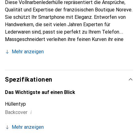
Diese Vollnarbenlederhülle repräsentiert die Ansprüche,
Qualität und Expertise der französischen Boutique Noreve.
Sie schützt Ihr Smartphone mit Eleganz. Entworfen von
Handwerkern, die seit vielen Jahren Experten für
Lederwaren sind, passt sie perfekt zu Ihrem Telefon.
Massgeschneidert verleihen ihre feinen Kurven ihr eine
echte zweite Haut. Sie wird zum schicken und
Mehr anzeigen
unverzichtbaren Accessoire für Ihr Smartphone.
International anerkannt für ihre hochwertigen Produkte ist
die Marke Noreve eine sichere Wahl für eine
anspruchsvolle Kundschaft.
Spezifikationen
Das Wichtigste auf einen Blick
Hüllentyp
i
Backcover
Mehr anzeigen