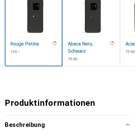
Rouge Patine
Abaca Nero,
Acie
Schwarz
CHF
139.–
CHF
73.90
CHF
76.90
Produktinformationen
Beschreibung