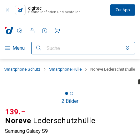
digitec
Zur App
Schneller finden und bestellen
Einstellungen
Kundenkonto
Vergleichslisten
Merklisten
Warenkorb
Navigation nach Kategorien
Menü
Suche
Smartphone Schutz
Smartphone Hülle
Noreve Lederschutzhülle
2 Bilder
CHF
139.–
Noreve
Lederschutzhülle
Samsung Galaxy S9