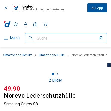
digitec
Zur App
Schneller finden und bestellen
Einstellungen
Kundenkonto
Vergleichslisten
Merklisten
Warenkorb
Navigation nach Kategorien
Menü
Suche
Smartphone Schutz
Smartphone Hülle
Noreve Lederschutzhülle
2 Bilder
CHF
49.90
Noreve
Lederschutzhülle
Samsung Galaxy S8