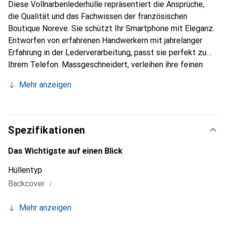
Diese Vollnarbenlederhülle repräsentiert die Ansprüche,
die Qualität und das Fachwissen der französischen
Boutique Noreve. Sie schützt Ihr Smartphone mit Eleganz.
Entworfen von erfahrenen Handwerkern mit jahrelanger
Erfahrung in der Lederverarbeitung, passt sie perfekt zu
Ihrem Telefon. Massgeschneidert, verleihen ihre feinen
Kurven ihr eine wahre zweite Haut. Sie wird zum schicken
Mehr anzeigen
und unverzichtbaren Accessoire für Ihr Smartphone.
International anerkannt für ihre hochwertigen Produkte ist
die Marke Noreve eine zuverlässige Wahl für eine
anspruchsvolle Kundschaft.
Spezifikationen
Das Wichtigste auf einen Blick
Hüllentyp
i
Backcover
Mehr anzeigen