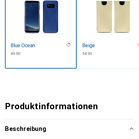
Blue Ocean
Beige
CHF
49.90
CHF
54.90
Produktinformationen
Beschreibung