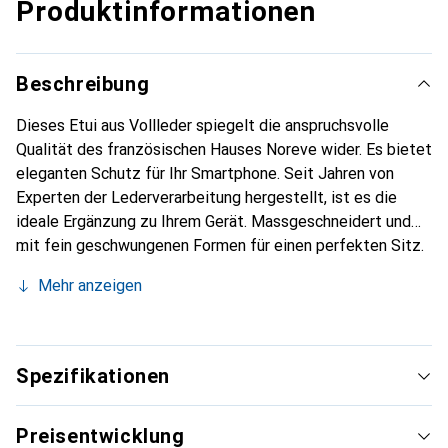
Produktinformationen
Beschreibung
Dieses Etui aus Vollleder spiegelt die anspruchsvolle
Qualität des französischen Hauses Noreve wider. Es bietet
eleganten Schutz für Ihr Smartphone. Seit Jahren von
Experten der Lederverarbeitung hergestellt, ist es die
ideale Ergänzung zu Ihrem Gerät. Massgeschneidert und
mit fein geschwungenen Formen für einen perfekten Sitz.
Ein elegantes Accessoire und das ideale Gewand für Ihr
Mehr anzeigen
Smartphone. Die Marke Noreve ist international für ihre
hochwertigen Produkte bekannt und ist stets eine gute
Wahl für den anspruchsvollen Kunden.
Spezifikationen
Preisentwicklung