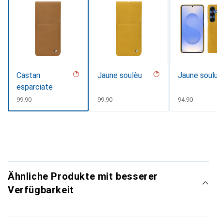
Castan
Jaune soulèu
Jaune soul
esparciate
CHF
99.90
CHF
99.90
CHF
94.90
Ähnliche Produkte mit besserer
Verfügbarkeit