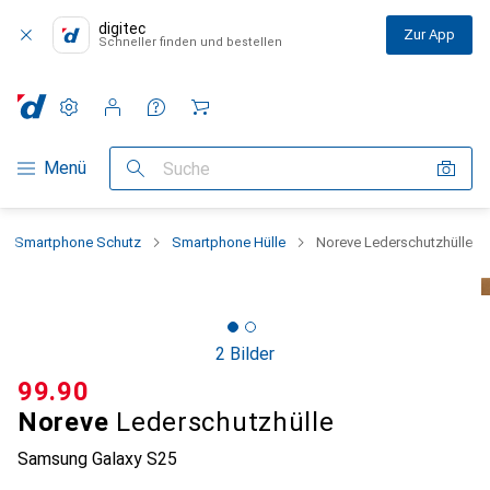
digitec
Zur App
Schneller finden und bestellen
Einstellungen
Kundenkonto
Vergleichslisten
Merklisten
Warenkorb
Navigation nach Kategorien
Menü
Suche
Smartphone Schutz
Smartphone Hülle
Noreve Lederschutzhülle
2 Bilder
CHF
99.90
Noreve
Lederschutzhülle
Samsung Galaxy S25