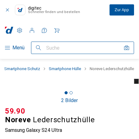
digitec
Zur App
Schneller finden und bestellen
Einstellungen
Kundenkonto
Vergleichslisten
Merklisten
Warenkorb
Navigation nach Kategorien
Menü
Suche
Smartphone Schutz
Smartphone Hülle
Noreve Lederschutzhülle
2 Bilder
CHF
59.90
Noreve
Lederschutzhülle
Samsung Galaxy S24 Ultra