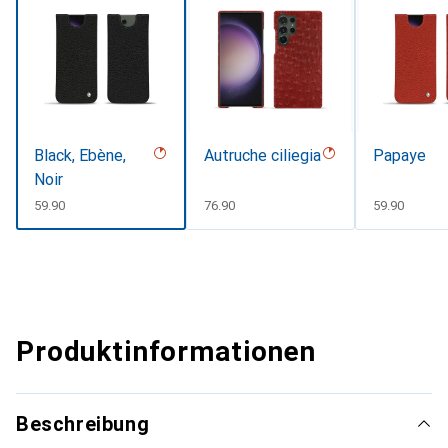
Black, Ebène,
Autruche ciliegia
Papaye
Noir
CHF
59.90
CHF
76.90
CHF
59.90
Produktinformationen
Beschreibung