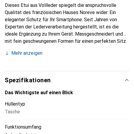
Dieses Etui aus Vollleder spiegelt die anspruchsvolle
Qualität des französischen Hauses Noreve wider. Ein
eleganter Schutz für Ihr Smartphone. Seit Jahren von
Experten der Lederverarbeitung hergestellt, ist es die
ideale Ergänzung zu Ihrem Gerät. Massgeschneidert und
mit fein geschwungenen Formen für einen perfekten Sitz.
Ein elegantes Accessoire und das ideale Gewand für Ihr
Mehr anzeigen
Smartphone. Die Marke Noreve ist international für ihre
hochwertigen Produkte bekannt und ist stets eine gute
Wahl für den anspruchsvollen Kunden.
Spezifikationen
Das Wichtigste auf einen Blick
Hüllentyp
Tasche
Funktionsumfang