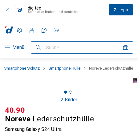
digitec
Zur App
Schneller finden und bestellen
Einstellungen
Kundenkonto
Vergleichslisten
Merklisten
Warenkorb
Navigation nach Kategorien
Menü
Suche
Smartphone Schutz
Smartphone Hülle
Noreve Lederschutzhülle
2 Bilder
CHF
40.90
Noreve
Lederschutzhülle
Samsung Galaxy S24 Ultra