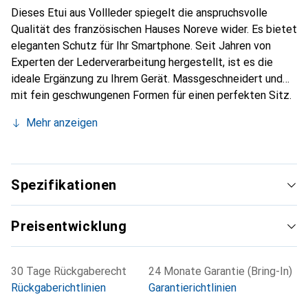
Dieses Etui aus Vollleder spiegelt die anspruchsvolle
Qualität des französischen Hauses Noreve wider. Es bietet
eleganten Schutz für Ihr Smartphone. Seit Jahren von
Experten der Lederverarbeitung hergestellt, ist es die
ideale Ergänzung zu Ihrem Gerät. Massgeschneidert und
mit fein geschwungenen Formen für einen perfekten Sitz.
Ein elegantes Accessoire und das ideale Gewand für Ihr
Mehr anzeigen
Smartphone. Die Marke Noreve ist international für ihre
hochwertigen Produkte bekannt und stets eine gute Wahl
für den anspruchsvollen Kunden.
Spezifikationen
Preisentwicklung
30 Tage Rückgaberecht
24 Monate Garantie (Bring-In)
Rückgaberichtlinien
Garantierichtlinien