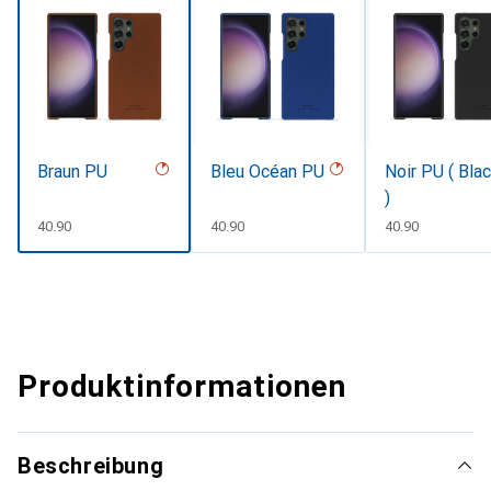
Braun PU
Bleu Océan PU
Noir PU ( Bla
)
CHF
40.90
CHF
40.90
CHF
40.90
Produktinformationen
Beschreibung