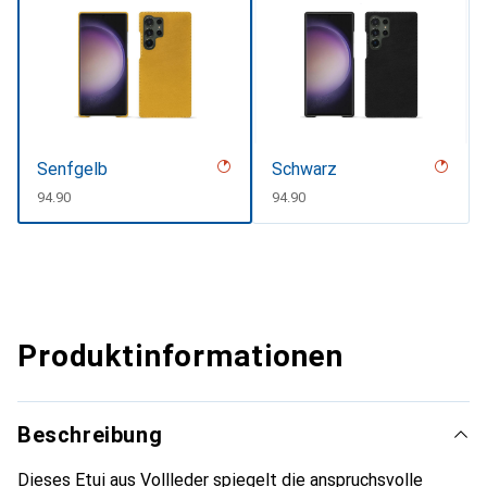
Senfgelb
Schwarz
CHF
94.90
CHF
94.90
Produktinformationen
Beschreibung
Dieses Etui aus Vollleder spiegelt die anspruchsvolle