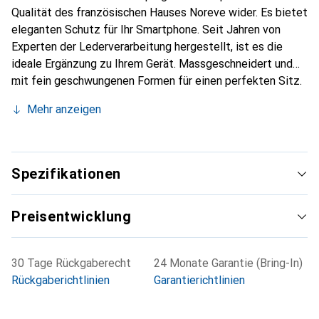
Qualität des französischen Hauses Noreve wider. Es bietet
eleganten Schutz für Ihr Smartphone. Seit Jahren von
Experten der Lederverarbeitung hergestellt, ist es die
ideale Ergänzung zu Ihrem Gerät. Massgeschneidert und
mit fein geschwungenen Formen für einen perfekten Sitz.
Ein elegantes Accessoire und das ideale Gewand für Ihr
Mehr anzeigen
Smartphone. Die Marke Noreve ist international für ihre
hochwertigen Produkte bekannt und stets eine gute Wahl
für den anspruchsvollen Kunden.
Spezifikationen
Preisentwicklung
30 Tage Rückgaberecht
24 Monate Garantie (Bring-In)
Rückgaberichtlinien
Garantierichtlinien