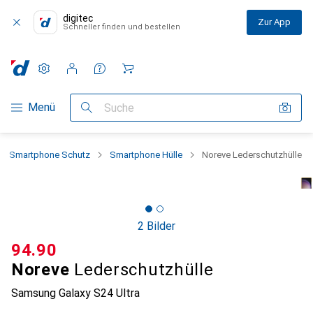
digitec
Zur App
Schneller finden und bestellen
Einstellungen
Kundenkonto
Vergleichslisten
Merklisten
Warenkorb
Navigation nach Kategorien
Menü
Suche
Smartphone Schutz
Smartphone Hülle
Noreve Lederschutzhülle
2 Bilder
CHF
94.90
Noreve
Lederschutzhülle
Samsung Galaxy S24 Ultra