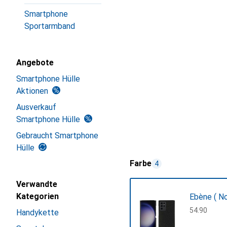
Smartphone
Sportarmband
Angebote
Smartphone Hülle
Aktionen
Ausverkauf
Smartphone Hülle
Gebraucht Smartphone
Hülle
Farbe
4
Verwandte
Kategorien
Ebène ( Noi
CHF
54.90
Handykette