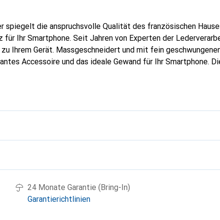
er spiegelt die anspruchsvolle Qualität des französischen Hause
 für Ihr Smartphone. Seit Jahren von Experten der Lederverarbei
g zu Ihrem Gerät. Massgeschneidert und mit fein geschwungenen
gantes Accessoire und das ideale Gewand für Ihr Smartphone. D
hochwertigen Produkte bekannt und stets eine gute Wahl für den
g
24 Monate Garantie (Bring-In)
Garantierichtlinien