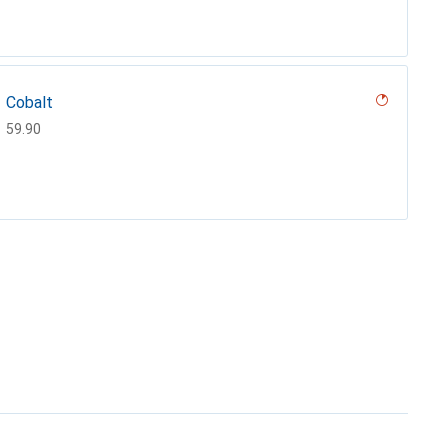
Cobalt
CHF
59.90