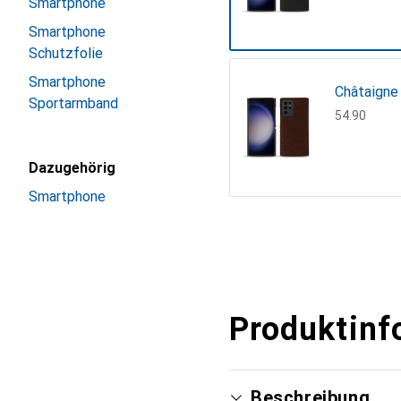
Smartphone
Smartphone
Schutzfolie
Smartphone
Châtaigne
Sportarmband
CHF
54.90
Dazugehörig
Smartphone
Mehr anzeigen
Produktinf
Beschreibung