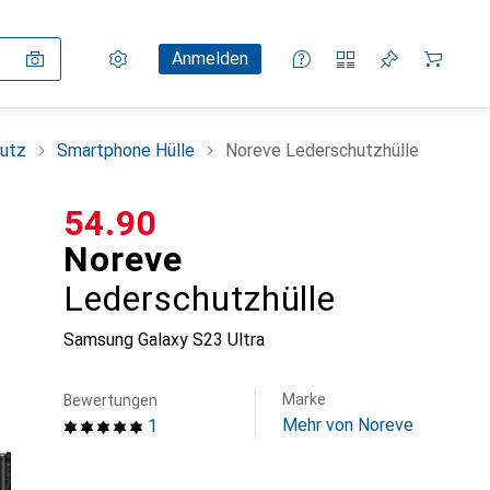
Einstellungen
Kundenkonto
Vergleichslisten
Merklisten
Warenkorb
Anmelden
utz
Smartphone Hülle
Noreve Lederschutzhülle
CHF
54.90
Noreve
Lederschutzhülle
Samsung Galaxy S23 Ultra
Marke
Bewertungen
Mehr von Noreve
1