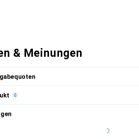
en & Meinungen
kgabequoten
ukt
0
ngen