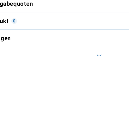
kgabequoten
ukt
0
ngen