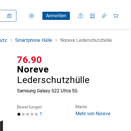
Einstellungen
Kundenkonto
Vergleichslisten
Merklisten
Warenkorb
Anmelden
utz
Smartphone Hülle
Noreve Lederschutzhülle
CHF
76.90
Noreve
Lederschutzhülle
Samsung Galaxy S22 Ultra 5G
Marke
Bewertungen
Mehr von Noreve
1