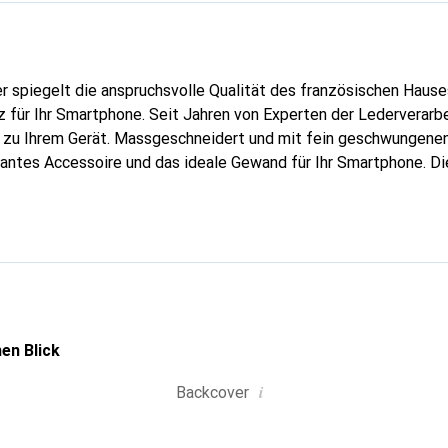
er spiegelt die anspruchsvolle Qualität des französischen Hause
 für Ihr Smartphone. Seit Jahren von Experten der Lederverarbei
g zu Ihrem Gerät. Massgeschneidert und mit fein geschwungenen
gantes Accessoire und das ideale Gewand für Ihr Smartphone. D
hochwertigen Produkte bekannt und stets eine gute Wahl für den
en Blick
i
Backcover