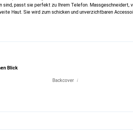
 sind, passt sie perfekt zu Ihrem Telefon. Massgeschneidert, ve
weite Haut. Sie wird zum schicken und unverzichtbaren Accessoir
al anerkannt für ihre hochwertigen Produkte ist die Marke Nore
 Kundschaft.
en Blick
i
Backcover
g