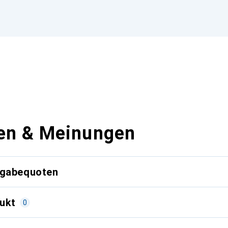
en & Meinungen
kgabequoten
ukt
0