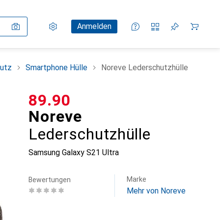
Einstellungen
Kundenkonto
Vergleichslisten
Merklisten
Warenkorb
Anmelden
utz
Smartphone Hülle
Noreve Lederschutzhülle
CHF
89.90
Noreve
Lederschutzhülle
Samsung Galaxy S21 Ultra
Marke
Bewertungen
Mehr von Noreve