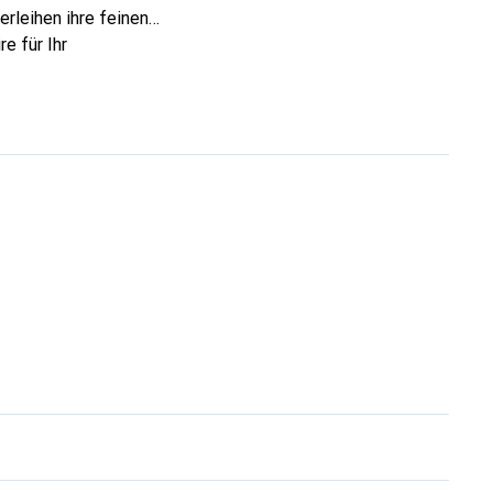
rleihen ihre feinen
e für Ihr
ve eine sichere Wahl