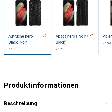
Autruche nero,
Abaca nero ( Noir /
Acier
Black, Noir
Black)
CHF
74.90
CHF
77.90
CHF
77.90
Produktinformationen
Beschreibung