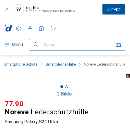
digitec
Zur App
Schneller finden und bestellen
Einstellungen
Kundenkonto
Vergleichslisten
Merklisten
Warenkorb
Navigation nach Kategorien
Menü
Suche
Smartphone Schutz
Smartphone Hülle
Noreve Lederschutzhülle
2 Bilder
CHF
77.90
Noreve
Lederschutzhülle
Samsung Galaxy S21 Ultra