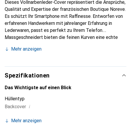
Dieses Vollnarbenleder-Cover repräsentiert die Ansprüche,
Qualität und Expertise der französischen Boutique Noreve.
Es schützt Ihr Smartphone mit Raffinesse. Entworfen von
erfahrenen Handwerkern mit jahrelanger Erfahrung in
Lederwaren, passt es perfekt zu Ihrem Telefon.
Massgeschneidert bieten die feinen Kurven eine echte
zweite Haut. Es wird zum schicken und unverzichtbaren
Mehr anzeigen
Accessoire für Ihr Smartphone. Die Marke Noreve ist
international anerkannt für ihre hochwertigen Produkte und
eine zuverlässige Wahl für eine anspruchsvolle Kundschaft.
Spezifikationen
Das Wichtigste auf einen Blick
Hüllentyp
i
Backcover
Mehr anzeigen