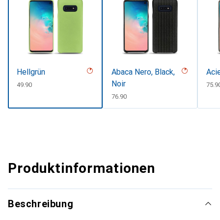
Hellgrün
Abaca Nero, Black,
Aci
Noir
CHF
49.90
CHF
75.9
CHF
76.90
Produktinformationen
Beschreibung