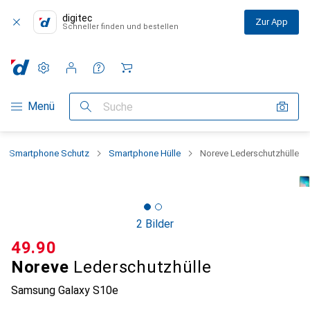
digitec
Zur App
Schneller finden und bestellen
Einstellungen
Kundenkonto
Vergleichslisten
Merklisten
Warenkorb
Navigation nach Kategorien
Menü
Suche
Smartphone Schutz
Smartphone Hülle
Noreve Lederschutzhülle
2 Bilder
CHF
49.90
Noreve
Lederschutzhülle
Samsung Galaxy S10e