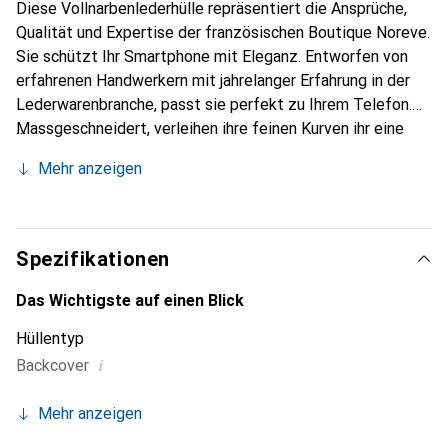
Diese Vollnarbenlederhülle repräsentiert die Ansprüche,
Qualität und Expertise der französischen Boutique Noreve.
Sie schützt Ihr Smartphone mit Eleganz. Entworfen von
erfahrenen Handwerkern mit jahrelanger Erfahrung in der
Lederwarenbranche, passt sie perfekt zu Ihrem Telefon.
Massgeschneidert, verleihen ihre feinen Kurven ihr eine
echte zweite Haut. Sie wird zum schicken und
Mehr anzeigen
unverzichtbaren Accessoire für Ihr Smartphone.
International anerkannt für ihre hochwertigen Produkte ist
die Marke Noreve eine zuverlässige Wahl für eine
anspruchsvolle Kundschaft.
Spezifikationen
Das Wichtigste auf einen Blick
Hüllentyp
i
Backcover
Mehr anzeigen