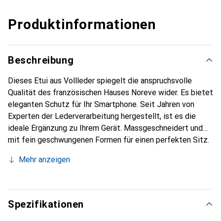
Produktinformationen
Beschreibung
Dieses Etui aus Vollleder spiegelt die anspruchsvolle
Qualität des französischen Hauses Noreve wider. Es bietet
eleganten Schutz für Ihr Smartphone. Seit Jahren von
Experten der Lederverarbeitung hergestellt, ist es die
ideale Ergänzung zu Ihrem Gerät. Massgeschneidert und
mit fein geschwungenen Formen für einen perfekten Sitz.
Ein elegantes Accessoire und das ideale Gewand für Ihr
Mehr anzeigen
Smartphone. Die Marke Noreve ist international für ihre
hochwertigen Produkte bekannt und stets eine gute Wahl
für den anspruchsvollen Kunden.
Spezifikationen