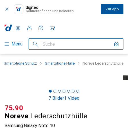
digitec
Zur App
Schneller finden und bestellen
Einstellungen
Kundenkonto
Vergleichslisten
Merklisten
Warenkorb
Navigation nach Kategorien
Menü
Suche
Smartphone Schutz
Smartphone Hülle
Noreve Lederschutzhülle
7 Bilder
1 Video
CHF
75.90
Noreve
Lederschutzhülle
Samsung Galaxy Note 10