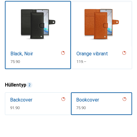
Black, Noir
Orange vibrant
CHF
75.90
CHF
119.–
Hüllentyp
2
Backcover
Bookcover
CHF
91.90
CHF
75.90