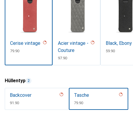
Cerise vintage
Acier vintage -
Black, Ebony
Couture
CHF
79.90
CHF
59.90
CHF
97.90
Hüllentyp
2
Backcover
Tasche
CHF
91.90
CHF
79.90