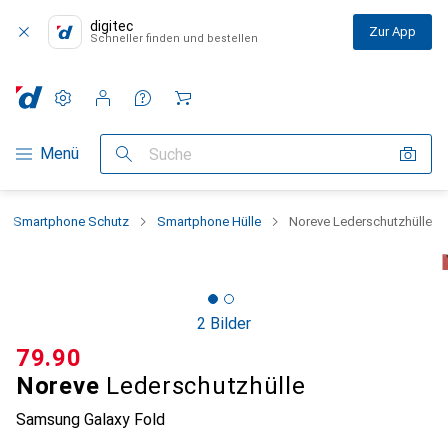
digitec
Zur App
Schneller finden und bestellen
Einstellungen
Kundenkonto
Vergleichslisten
Merklisten
Warenkorb
Navigation nach Kategorien
Menü
Suche
Smartphone Schutz
Smartphone Hülle
Noreve Lederschutzhülle
2 Bilder
CHF
79.90
Noreve
Lederschutzhülle
Samsung Galaxy Fold