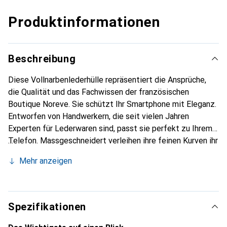
Produktinformationen
Beschreibung
Diese Vollnarbenlederhülle repräsentiert die Ansprüche,
die Qualität und das Fachwissen der französischen
Boutique Noreve. Sie schützt Ihr Smartphone mit Eleganz.
Entworfen von Handwerkern, die seit vielen Jahren
Experten für Lederwaren sind, passt sie perfekt zu Ihrem
Telefon. Massgeschneidert verleihen ihre feinen Kurven ihr
eine echte zweite Haut. Sie wird zum schicken und
Mehr anzeigen
unverzichtbaren Accessoire Ihres Smartphones.
International anerkannt für ihre hochwertigen Produkte ist
die Marke Noreve eine sichere Wahl für eine
anspruchsvolle Kundschaft.
Spezifikationen