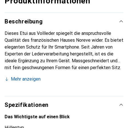
Produktinformationen
Beschreibung
Dieses Etui aus Vollleder spiegelt die anspruchsvolle
Qualität des französischen Hauses Noreve wider. Es bietet
eleganten Schutz für Ihr Smartphone. Seit Jahren von
Experten der Lederverarbeitung hergestellt, ist es die
ideale Ergänzung zu Ihrem Gerät. Massgeschneidert und
mit fein geschwungenen Formen für einen perfekten Sitz.
Ein elegantes Accessoire und das ideale Gewand für Ihr
Mehr anzeigen
Smartphone. Die Marke Noreve ist international für ihre
hochwertigen Produkte bekannt und stets eine gute Wahl
für den anspruchsvollen Kunden.
Spezifikationen
Das Wichtigste auf einen Blick
Hüllentyp