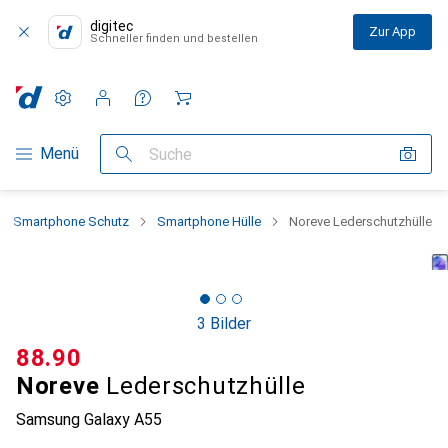
digitec
Zur App
Schneller finden und bestellen
Einstellungen
Kundenkonto
Vergleichslisten
Merklisten
Warenkorb
Navigation nach Kategorien
Menü
Suche
Smartphone Schutz
Smartphone Hülle
Noreve Lederschutzhülle
3 Bilder
CHF
88.90
Noreve
Lederschutzhülle
Samsung Galaxy A55