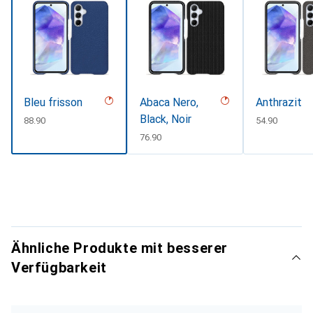
Bleu frisson
Abaca Nero,
Anthrazit
Black, Noir
CHF
88.90
CHF
54.90
CHF
76.90
Ähnliche Produkte mit besserer
Verfügbarkeit