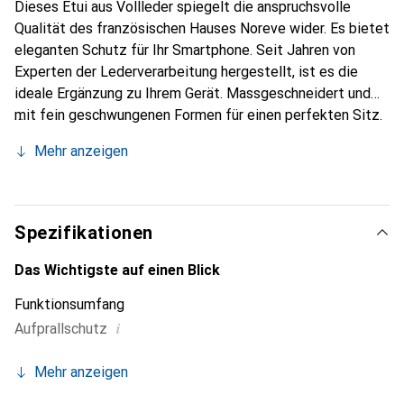
Dieses Etui aus Vollleder spiegelt die anspruchsvolle
Qualität des französischen Hauses Noreve wider. Es bietet
eleganten Schutz für Ihr Smartphone. Seit Jahren von
Experten der Lederverarbeitung hergestellt, ist es die
ideale Ergänzung zu Ihrem Gerät. Massgeschneidert und
mit fein geschwungenen Formen für einen perfekten Sitz.
Ein elegantes Accessoire und das ideale Gewand für Ihr
Mehr anzeigen
Smartphone. Die Marke Noreve ist international für ihre
hochwertigen Produkte bekannt und stets eine gute Wahl
für den anspruchsvollen Kunden.
Spezifikationen
Das Wichtigste auf einen Blick
Funktionsumfang
i
Aufprallschutz
Mehr anzeigen