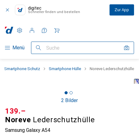
digitec
Zur App
Schneller finden und bestellen
Einstellungen
Kundenkonto
Vergleichslisten
Merklisten
Warenkorb
Navigation nach Kategorien
Menü
Suche
Smartphone Schutz
Smartphone Hülle
Noreve Lederschutzhülle
2 Bilder
CHF
139.–
Noreve
Lederschutzhülle
Samsung Galaxy A54