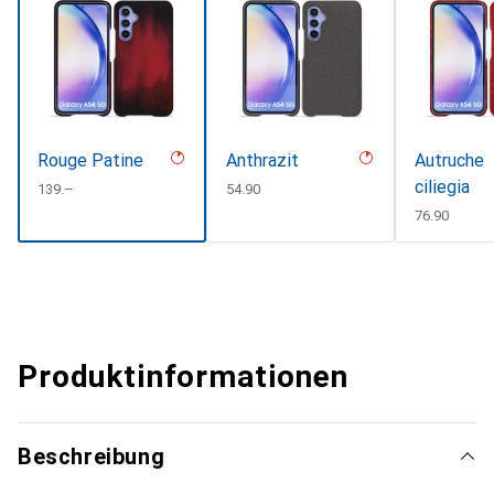
Rouge Patine
Anthrazit
Autruche
ciliegia
CHF
139.–
CHF
54.90
CHF
76.90
Produktinformationen
Beschreibung