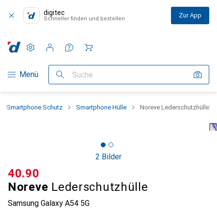
digitec
Zur App
Schneller finden und bestellen
Einstellungen
Kundenkonto
Vergleichslisten
Merklisten
Warenkorb
Navigation nach Kategorien
Menü
Suche
Smartphone Schutz
Smartphone Hülle
Noreve Lederschutzhülle
2 Bilder
CHF
40.90
Noreve
Lederschutzhülle
Samsung Galaxy A54 5G