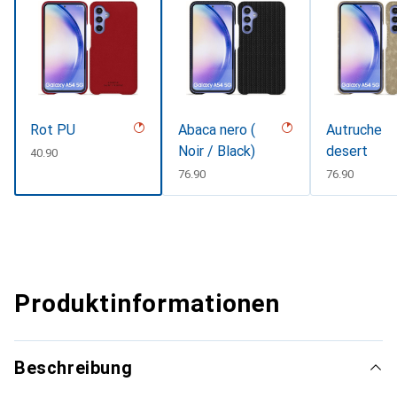
Rot PU
Abaca nero (
Autruche
Noir / Black)
desert
CHF
40.90
CHF
76.90
CHF
76.90
Produktinformationen
Beschreibung