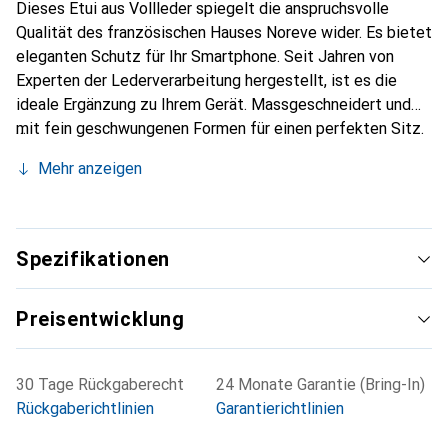
Dieses Etui aus Vollleder spiegelt die anspruchsvolle
Qualität des französischen Hauses Noreve wider. Es bietet
eleganten Schutz für Ihr Smartphone. Seit Jahren von
Experten der Lederverarbeitung hergestellt, ist es die
ideale Ergänzung zu Ihrem Gerät. Massgeschneidert und
mit fein geschwungenen Formen für einen perfekten Sitz.
Ein elegantes Accessoire und das ideale Gewand für Ihr
Mehr anzeigen
Smartphone. Die Marke Noreve ist international für ihre
hochwertigen Produkte bekannt und stets eine gute Wahl
für den anspruchsvollen Kunden.
Spezifikationen
Preisentwicklung
30 Tage Rückgaberecht
24 Monate Garantie (Bring-In)
Rückgaberichtlinien
Garantierichtlinien