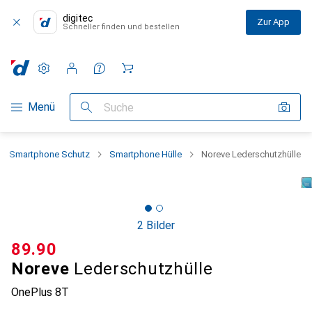
digitec
Zur App
Schneller finden und bestellen
Einstellungen
Kundenkonto
Vergleichslisten
Merklisten
Warenkorb
Navigation nach Kategorien
Menü
Suche
Smartphone Schutz
Smartphone Hülle
Noreve Lederschutzhülle
2 Bilder
CHF
89.90
Noreve
Lederschutzhülle
OnePlus 8T