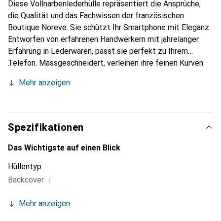
Diese Vollnarbenlederhülle repräsentiert die Ansprüche,
die Qualität und das Fachwissen der französischen
Boutique Noreve. Sie schützt Ihr Smartphone mit Eleganz.
Entworfen von erfahrenen Handwerkern mit jahrelanger
Erfahrung in Lederwaren, passt sie perfekt zu Ihrem
Telefon. Massgeschneidert, verleihen ihre feinen Kurven
ihr eine echte zweite Haut. Sie wird zum schicken und
Mehr anzeigen
unverzichtbaren Accessoire für Ihr Smartphone.
International anerkannt für ihre hochwertigen Produkte ist
die Marke Noreve eine zuverlässige Wahl für eine
anspruchsvolle Kundschaft.
Spezifikationen
Das Wichtigste auf einen Blick
Hüllentyp
i
Backcover
Mehr anzeigen