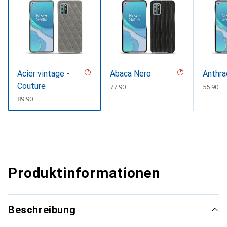
Acier vintage -
Abaca Nero
Anthra
Couture
CHF
77.90
CHF
55.90
CHF
89.90
Produktinformationen
Beschreibung