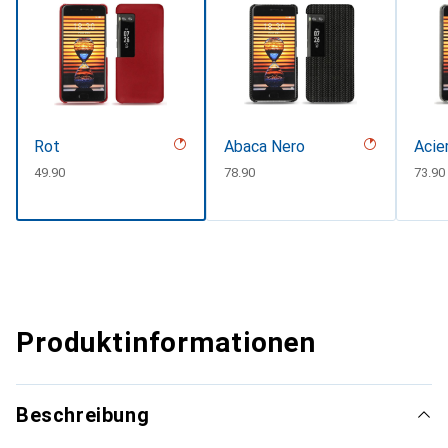
Rot
Abaca Nero
Acie
CHF
49.90
CHF
78.90
CHF
73.90
Produktinformationen
Beschreibung