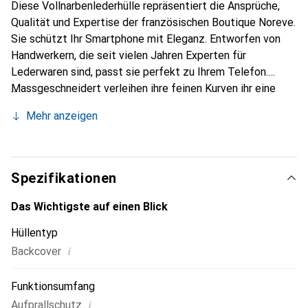
Diese Vollnarbenlederhülle repräsentiert die Ansprüche,
Qualität und Expertise der französischen Boutique Noreve.
Sie schützt Ihr Smartphone mit Eleganz. Entworfen von
Handwerkern, die seit vielen Jahren Experten für
Lederwaren sind, passt sie perfekt zu Ihrem Telefon.
Massgeschneidert verleihen ihre feinen Kurven ihr eine
echte zweite Haut. Sie wird zum schicken und
Mehr anzeigen
unverzichtbaren Accessoire für Ihr Smartphone.
International anerkannt für ihre hochwertigen Produkte ist
die Marke Noreve eine zuverlässige Wahl für eine
anspruchsvolle Kundschaft.
Spezifikationen
Das Wichtigste auf einen Blick
Hüllentyp
i
Backcover
Funktionsumfang
i
Aufprallschutz