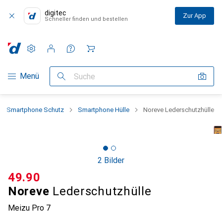
digitec
Zur App
Schneller finden und bestellen
Einstellungen
Kundenkonto
Vergleichslisten
Merklisten
Warenkorb
Navigation nach Kategorien
Menü
Suche
Smartphone Schutz
Smartphone Hülle
Noreve Lederschutzhülle
2 Bilder
CHF
49.90
Noreve
Lederschutzhülle
Meizu Pro 7