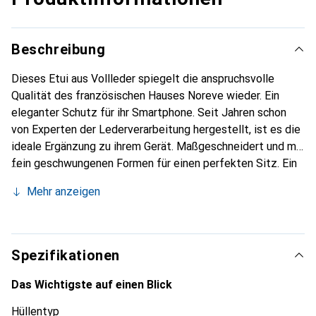
Beschreibung
Dieses Etui aus Vollleder spiegelt die anspruchsvolle
Qualität des französischen Hauses Noreve wieder. Ein
eleganter Schutz für ihr Smartphone. Seit Jahren schon
von Experten der Lederverarbeitung hergestellt, ist es die
ideale Ergänzung zu ihrem Gerät. Maßgeschneidert und mit
fein geschwungenen Formen für einen perfekten Sitz. Ein
elegantes Accessoire und das ideale Gewand für ihr
Mehr anzeigen
Smartphone. Die Marke Noreve ist international für seine
hochwertigen Produkte bekannt und ist stets eine gute
Wahl für den anspruchsvollen Kunden.
Spezifikationen
Das Wichtigste auf einen Blick
Hüllentyp