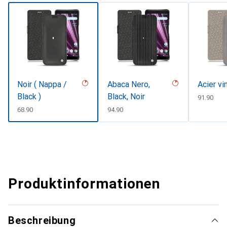
Noir ( Nappa /
Abaca Nero,
Acier vi
Black )
Black, Noir
CHF
91.90
CHF
68.90
CHF
94.90
Produktinformationen
Beschreibung