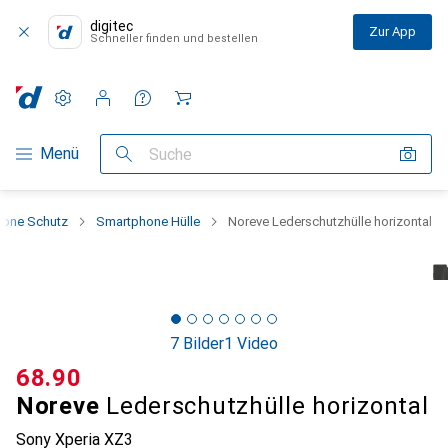
digitec
Zur App
Schneller finden und bestellen
Einstellungen
Kundenkonto
Vergleichslisten
Merklisten
Warenkorb
Navigation nach Kategorien
Menü
Suche
one Schutz
Smartphone Hülle
Noreve Lederschutzhülle horizontal
7 Bilder
1 Video
CHF
68.90
Noreve
Lederschutzhülle horizontal
Sony Xperia XZ3