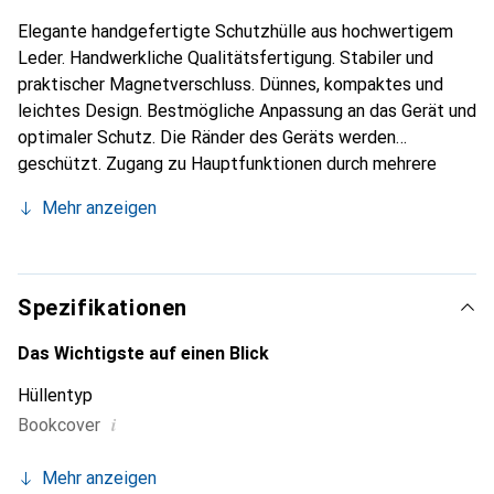
Elegante handgefertigte Schutzhülle aus hochwertigem
Leder. Handwerkliche Qualitätsfertigung. Stabiler und
praktischer Magnetverschluss. Dünnes, kompaktes und
leichtes Design. Bestmögliche Anpassung an das Gerät und
optimaler Schutz. Die Ränder des Geräts werden
geschützt. Zugang zu Hauptfunktionen durch mehrere
Ausschnitte im Leder. Ermöglicht die Nutzung der Kamera
Mehr anzeigen
und des Blitzes, ohne die Schutzhülle abzunehmen. Fach
für zwei Kreditkarten oder Visitenkarten. Ausschnitt für
Kopfhörer. Ausschnitt für Aufladung und Synchronisation.
Innenauskleidung mit eingeprägtem Noreve-Logo.
Spezifikationen
Das Wichtigste auf einen Blick
Hüllentyp
i
Bookcover
Mehr anzeigen