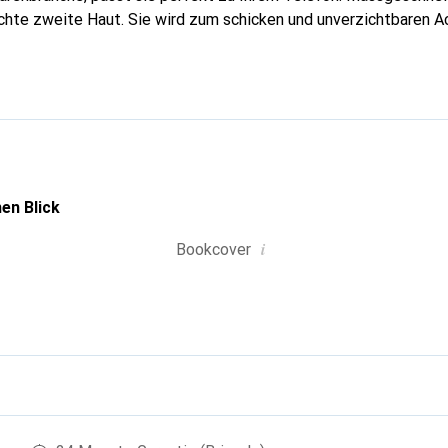
echte zweite Haut. Sie wird zum schicken und unverzichtbaren Ac
al anerkannt für ihre hochwertigen Produkte ist die Marke Nore
volle Kundschaft.
en Blick
i
Bookcover
g