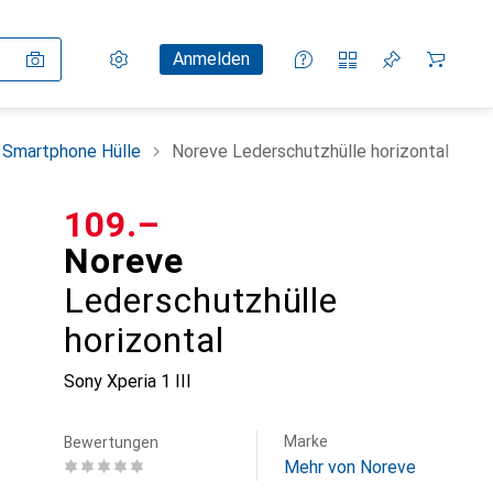
Einstellungen
Kundenkonto
Vergleichslisten
Merklisten
Warenkorb
Anmelden
Smartphone Hülle
Noreve Lederschutzhülle horizontal
CHF
109.–
Noreve
Lederschutzhülle
horizontal
Sony Xperia 1 III
Marke
Bewertungen
Mehr von Noreve