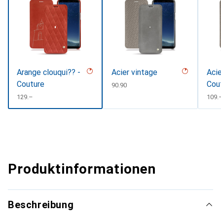
Arange clouqui?? -
Acier vintage
Acie
Couture
Cou
CHF
90.90
CHF
129.–
CHF
109.
Produktinformationen
Beschreibung