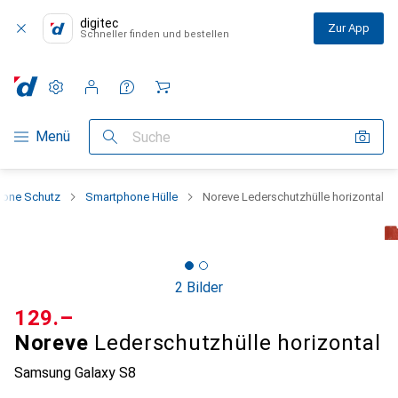
digitec
Zur App
Schneller finden und bestellen
Einstellungen
Kundenkonto
Vergleichslisten
Merklisten
Warenkorb
Navigation nach Kategorien
Menü
Suche
one Schutz
Smartphone Hülle
Noreve Lederschutzhülle horizontal
2 Bilder
CHF
129.–
Noreve
Lederschutzhülle horizontal
Samsung Galaxy S8