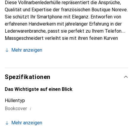
Diese Vollnarbenlederhülle repräsentiert die Ansprüche,
Qualität und Expertise der französischen Boutique Noreve.
Sie schützt Ihr Smartphone mit Eleganz. Entworfen von
erfahrenen Handwerkern mit jahrelanger Erfahrung in der
Lederwarenbranche, passt sie perfekt zu Ihrem Telefon.
Massgeschneidert verleiht sie mit ihren feinen Kurven
Ihrem Smartphone eine wahre zweite Haut. Sie wird zum
Mehr anzeigen
schicken und unverzichtbaren Accessoire. International
anerkannt für ihre hochwertigen Produkte ist die Marke
Noreve eine zuverlässige Wahl für eine anspruchsvolle
Kundschaft.
Spezifikationen
Das Wichtigste auf einen Blick
Hüllentyp
i
Bookcover
Mehr anzeigen