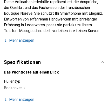
Diese Vollnarbenlederhülle repräsentiert die Ansprüche,
die Qualität und das Fachwissen der französischen
Boutique Noreve. Sie schützt Ihr Smartphone mit Eleganz.
Entworfen von erfahrenen Handwerkern mit jahrelanger
Erfahrung in Lederwaren, passt sie perfekt zu Ihrem
Telefon. Massgeschneidert, verleihen ihre feinen Kurven
ihr eine wahre zweite Haut. Sie wird zum schicken und
Mehr anzeigen
unverzichtbaren Accessoire für Ihr Smartphone.
International anerkannt für ihre hochwertigen Produkte ist
die Marke Noreve eine zuverlässige Wahl für eine
anspruchsvolle Kundschaft.
Spezifikationen
Das Wichtigste auf einen Blick
Hüllentyp
i
Bookcover
Mehr anzeigen