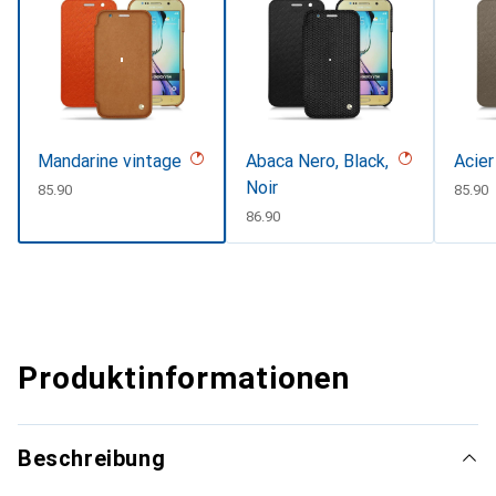
Mandarine vintage
Abaca Nero, Black,
Acier
Noir
CHF
85.90
CHF
85.90
CHF
86.90
Produktinformationen
Beschreibung