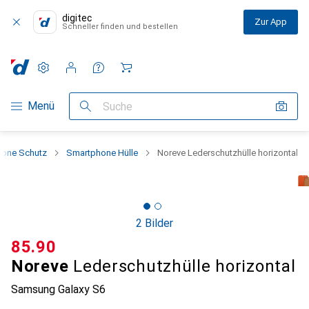
digitec
Zur App
Schneller finden und bestellen
Einstellungen
Kundenkonto
Vergleichslisten
Merklisten
Warenkorb
Navigation nach Kategorien
Menü
Suche
one Schutz
Smartphone Hülle
Noreve Lederschutzhülle horizontal
2 Bilder
CHF
85.90
Noreve
Lederschutzhülle horizontal
Samsung Galaxy S6