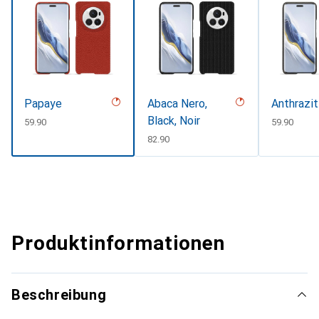
Papaye
Abaca Nero,
Anthrazit
Black, Noir
CHF
59.90
CHF
59.90
CHF
82.90
Produktinformationen
Beschreibung