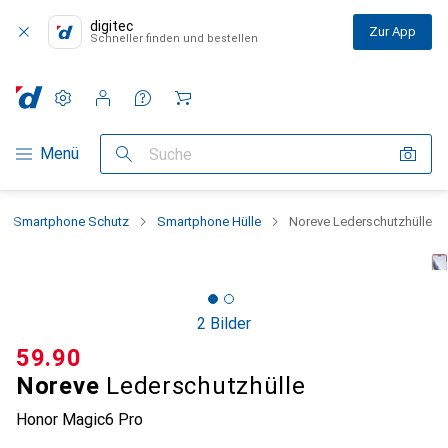
digitec
Zur App
Schneller finden und bestellen
Einstellungen
Kundenkonto
Vergleichslisten
Merklisten
Warenkorb
Navigation nach Kategorien
Menü
Suche
Smartphone Schutz
Smartphone Hülle
Noreve Lederschutzhülle
2 Bilder
CHF
59.90
Noreve
Lederschutzhülle
Honor Magic6 Pro