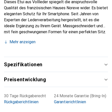
Dieses Etui aus Vollleder spiegelt die anspruchsvolle
Qualität des französischen Hauses Noreve wider. Es bietet
eleganten Schutz für Ihr Smartphone. Seit Jahren von
Experten der Lederverarbeitung hergestellt, ist es die
ideale Ergänzung zu Ihrem Gerät. Massgeschneidert und
mit fein geschwungenen Formen für einen perfekten Sitz.
Ein elegantes Accessoire und das ideale Gewand für Ihr
Mehr anzeigen
Smartphone. Die Marke Noreve ist international für ihre
hochwertigen Produkte bekannt und stets eine gute Wahl
für den anspruchsvollen Kunden.
Spezifikationen
Preisentwicklung
30 Tage Rückgaberecht
24 Monate Garantie (Bring-In)
Rückgaberichtlinien
Garantierichtlinien