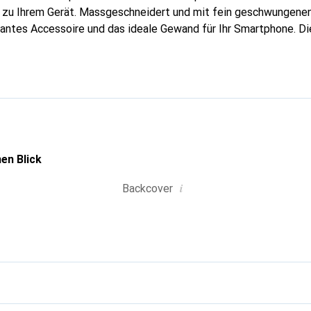
g zu Ihrem Gerät. Massgeschneidert und mit fein geschwungenen
gantes Accessoire und das ideale Gewand für Ihr Smartphone. D
hochwertigen Produkte bekannt und stets eine gute Wahl für den
en Blick
i
Backcover
g