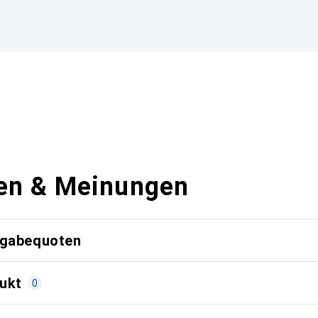
en & Meinungen
kgabequoten
ukt
0