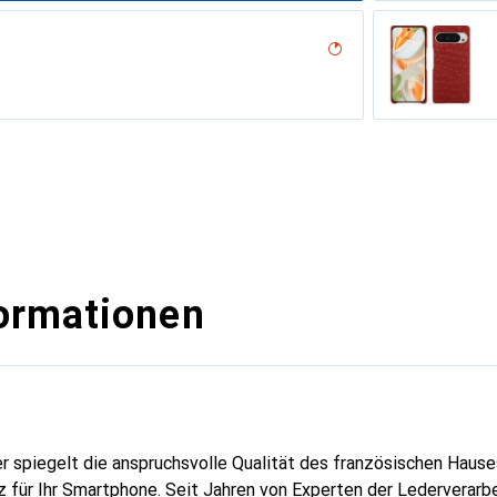
desert
n
n PU
rran
outure (Nappa - Pantone #8B4720)
Milk
e
lu
voûtant
dro
outure
ine
Couture (Nappa - Black)
abbia
sant
ormationen
er spiegelt die anspruchsvolle Qualität des französischen Hause
 für Ihr Smartphone. Seit Jahren von Experten der Lederverarbei