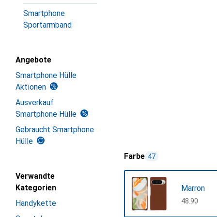
Smartphone
Sportarmband
Angebote
Smartphone Hülle
Aktionen
Ausverkauf
Smartphone Hülle
Gebraucht Smartphone
Hülle
Farbe
47
Verwandte
Kategorien
Marron
CHF
48.90
Handykette