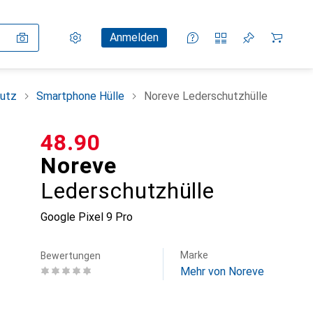
Einstellungen
Kundenkonto
Vergleichslisten
Merklisten
Warenkorb
Anmelden
utz
Smartphone Hülle
Noreve Lederschutzhülle
CHF
48.90
Noreve
Lederschutzhülle
Google Pixel 9 Pro
Marke
Bewertungen
Mehr von Noreve