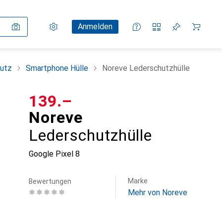
Einstellungen
Kundenkonto
Vergleichslisten
Merklisten
Warenkorb
Anmelden
utz
Smartphone Hülle
Noreve Lederschutzhülle
CHF
139.–
Noreve
Lederschutzhülle
Google Pixel 8
Marke
Bewertungen
Mehr von Noreve