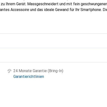
g zu Ihrem Gerät. Massgeschneidert und mit fein geschwungenen
gantes Accessoire und das ideale Gewand für Ihr Smartphone. D
hochwertigen Produkte bekannt und stets eine gute Wahl für den
g
24 Monate Garantie (Bring-In)
Garantierichtlinien