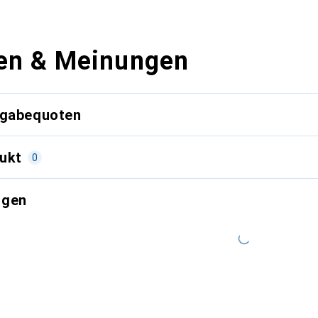
en & Meinungen
kgabequoten
ukt
0
ngen