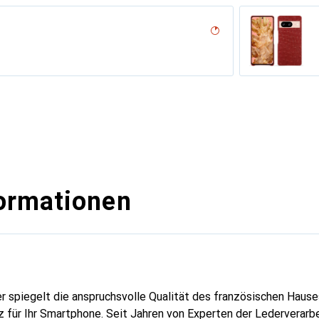
desert
n
n PU
rran
hwarz
e
lu
lch
tine
lack )
sion
iclamino
abbia
ormationen
er spiegelt die anspruchsvolle Qualität des französischen Hause
 für Ihr Smartphone. Seit Jahren von Experten der Lederverarbei