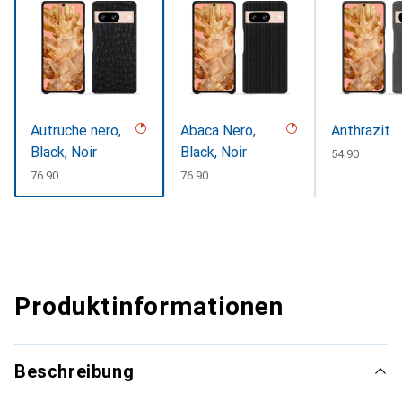
Autruche nero,
Abaca Nero,
Anthrazit
Black, Noir
Black, Noir
CHF
54.90
CHF
76.90
CHF
76.90
Produktinformationen
Beschreibung