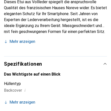
Dieses Etui aus Vollleder spiegelt die anspruchsvolle
Qualität des französischen Hauses Noreve wider. Es bietet
eleganten Schutz für Ihr Smartphone. Seit Jahren von
Experten der Lederverarbeitung hergestellt, ist es die
ideale Ergänzung zu Ihrem Gerät. Massgeschneidert und
mit fein geschwungenen Formen für einen perfekten Sitz.
Ein elegantes Accessoire und das ideale Gewand für Ihr
Mehr anzeigen
Smartphone. Die Marke Noreve ist international für ihre
hochwertigen Produkte bekannt und stets eine gute Wahl
für den anspruchsvollen Kunden.
Spezifikationen
Das Wichtigste auf einen Blick
Hüllentyp
i
Backcover
Mehr anzeigen