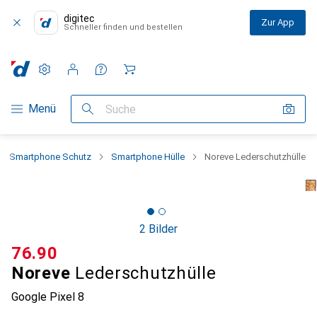
digitec
Zur App
Schneller finden und bestellen
Einstellungen
Kundenkonto
Vergleichslisten
Merklisten
Warenkorb
Navigation nach Kategorien
Menü
Suche
Smartphone Schutz
Smartphone Hülle
Noreve Lederschutzhülle
2 Bilder
CHF
76.90
Noreve
Lederschutzhülle
Google Pixel 8