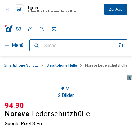
digitec
Zur App
Schneller finden und bestellen
Einstellungen
Kundenkonto
Vergleichslisten
Merklisten
Warenkorb
Navigation nach Kategorien
Menü
Suche
Smartphone Schutz
Smartphone Hülle
Noreve Lederschutzhülle
2 Bilder
CHF
94.90
Noreve
Lederschutzhülle
Google Pixel 8 Pro