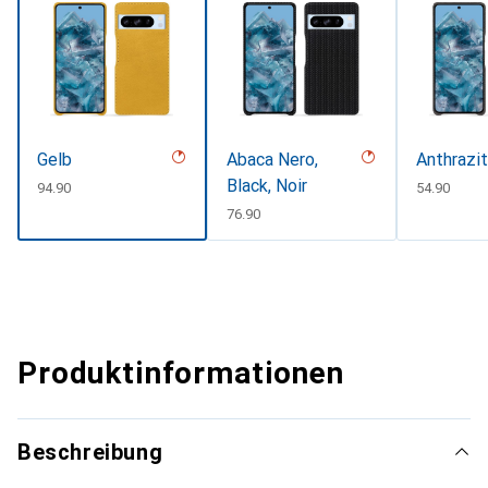
Gelb
Abaca Nero,
Anthrazit
Black, Noir
CHF
94.90
CHF
54.90
CHF
76.90
Produktinformationen
Beschreibung