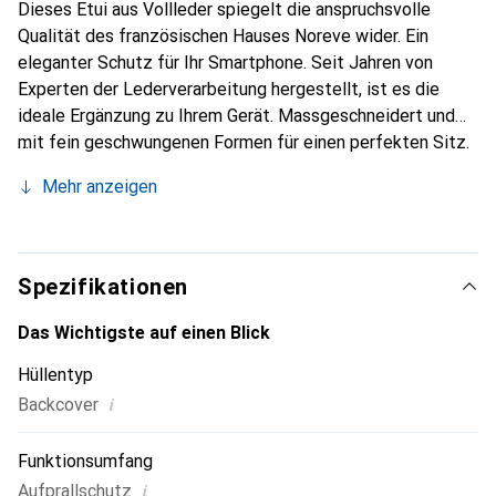
Dieses Etui aus Vollleder spiegelt die anspruchsvolle
Qualität des französischen Hauses Noreve wider. Ein
eleganter Schutz für Ihr Smartphone. Seit Jahren von
Experten der Lederverarbeitung hergestellt, ist es die
ideale Ergänzung zu Ihrem Gerät. Massgeschneidert und
mit fein geschwungenen Formen für einen perfekten Sitz.
Ein elegantes Accessoire und das ideale Gewand für Ihr
Mehr anzeigen
Smartphone. Die Marke Noreve ist international für ihre
hochwertigen Produkte bekannt und stets eine gute Wahl
für den anspruchsvollen Kunden.
Spezifikationen
Das Wichtigste auf einen Blick
Hüllentyp
i
Backcover
Funktionsumfang
i
Aufprallschutz