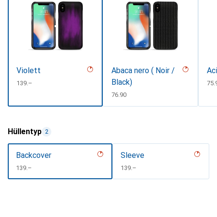
Violett
Abaca nero ( Noir /
Aci
Black)
CHF
139.–
CH
75.
CHF
76.90
Hüllentyp
2
Backcover
Sleeve
CHF
139.–
CHF
139.–