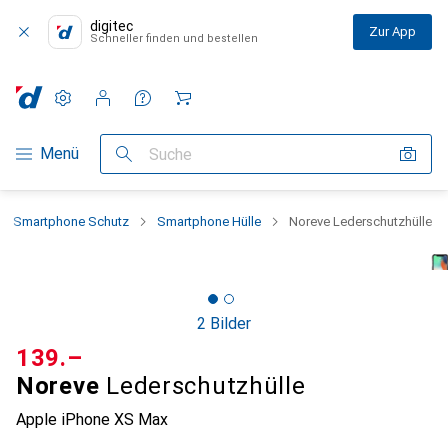
digitec
Zur App
Schneller finden und bestellen
Einstellungen
Kundenkonto
Vergleichslisten
Merklisten
Warenkorb
Navigation nach Kategorien
Menü
Suche
Smartphone Schutz
Smartphone Hülle
Noreve Lederschutzhülle
2 Bilder
CHF
139.–
Noreve
Lederschutzhülle
Apple iPhone XS Max