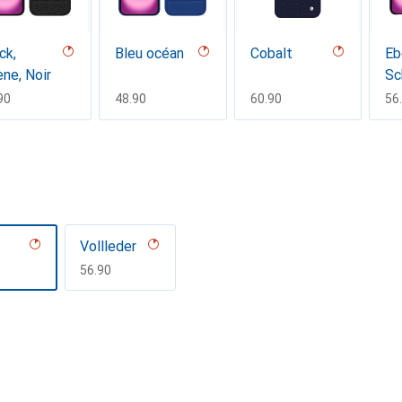
ck,
Bleu océan
Cobalt
Eb
ne, Noir
Sc
F
90
CHF
48.90
CHF
60.90
CH
56
Vollleder
uge
Rouge
Serpent
CHF
56.90
Patine
ciclamino
F
90
CHF
139.–
CHF
81.90