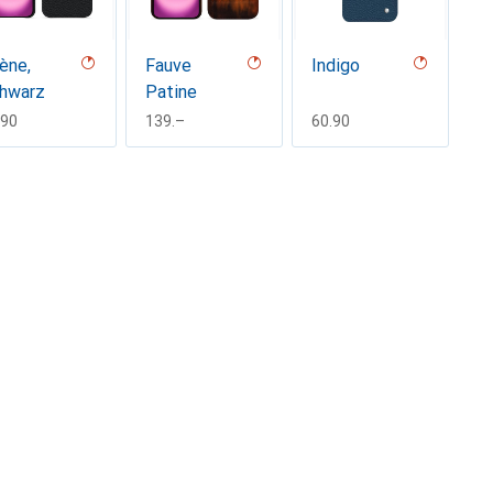
ène,
Fauve
Indigo
hwarz
Patine
F
.90
CHF
139.–
CHF
60.90