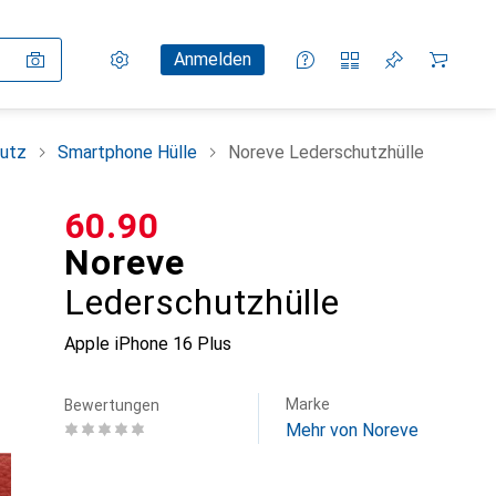
Einstellungen
Kundenkonto
Vergleichslisten
Merklisten
Warenkorb
Anmelden
utz
Smartphone Hülle
Noreve Lederschutzhülle
CHF
60.90
Noreve
Lederschutzhülle
Apple iPhone 16 Plus
Marke
Bewertungen
Mehr von Noreve