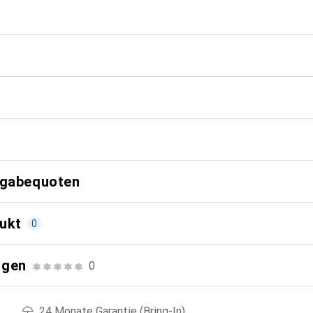
g
kgabequoten
ukt
0
ngen
0
24 Monate Garantie (Bring-In)