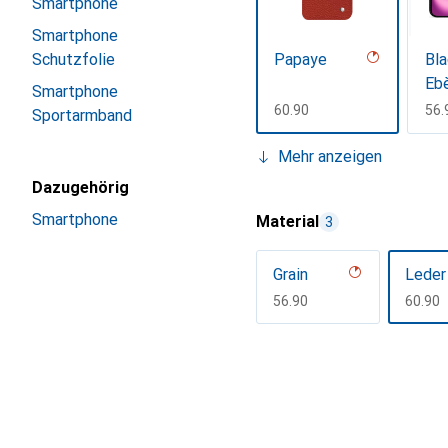
Smartphone
Smartphone
Schutzfolie
Papaye
Bla
Ebè
Smartphone
CHF
60.90
CH
56.
Sportarmband
Mehr anzeigen
Dazugehörig
Smartphone
Material
3
Grain
Leder
Lie de vin
Ro
CHF
56.90
CHF
60.90
CHF
60.90
CH
78.
Mehr anzeigen