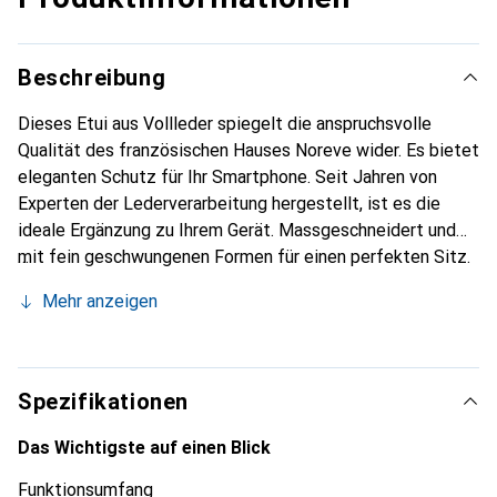
Beschreibung
Dieses Etui aus Vollleder spiegelt die anspruchsvolle
Qualität des französischen Hauses Noreve wider. Es bietet
eleganten Schutz für Ihr Smartphone. Seit Jahren von
Experten der Lederverarbeitung hergestellt, ist es die
ideale Ergänzung zu Ihrem Gerät. Massgeschneidert und
mit fein geschwungenen Formen für einen perfekten Sitz.
Ein elegantes Accessoire und das ideale Gewand für Ihr
Mehr anzeigen
Smartphone. Die Marke Noreve ist international für ihre
hochwertigen Produkte bekannt und stets eine gute Wahl
für den anspruchsvollen Kunden.
Spezifikationen
Das Wichtigste auf einen Blick
Funktionsumfang