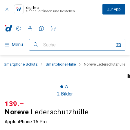
digitec
Zur App
Schneller finden und bestellen
Einstellungen
Kundenkonto
Vergleichslisten
Merklisten
Warenkorb
Navigation nach Kategorien
Menü
Suche
Smartphone Schutz
Smartphone Hülle
Noreve Lederschutzhülle
2 Bilder
CHF
139.–
Noreve
Lederschutzhülle
Apple iPhone 15 Pro