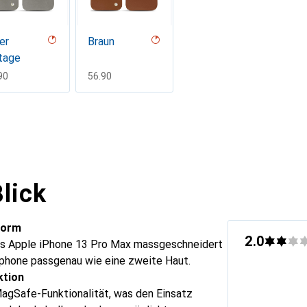
er
Braun
tage
F
90
CHF
56.90
lick
Form
2.0
 das Apple iPhone 13 Pro Max massgeschneidert
phone passgenau wie eine zweite Haut.
ktion
MagSafe-Funktionalität, was den Einsatz