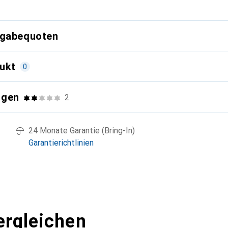
g
kgabequoten
ukt
0
ngen
2
24 Monate Garantie (Bring-In)
Garantierichtlinien
ergleichen