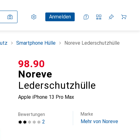
Einstellungen
Kundenkonto
Vergleichslisten
Merklisten
Warenkorb
Anmelden
utz
Smartphone Hülle
Noreve Lederschutzhülle
CHF
98.90
Noreve
Lederschutzhülle
Apple iPhone 13 Pro Max
Marke
Bewertungen
Mehr von Noreve
2