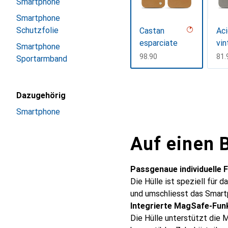
Smartphone
Smartphone
Schutzfolie
Castan
Aci
esparciate
vin
Smartphone
CHF
98.90
CH
81.
Sportarmband
Mehr anzeigen
Dazugehörig
Smartphone
Auf einen B
Passgenaue individuelle 
Die Hülle ist speziell für
und umschliesst das Smart
Integrierte MagSafe-Fun
Die Hülle unterstützt die 