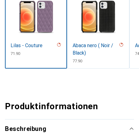
Lilas - Couture
Abaca nero ( Noir /
A
Black)
CHF
71.90
C
74
CHF
77.90
Produktinformationen
Beschreibung