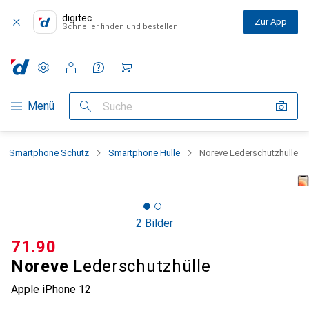
digitec
Zur App
Schneller finden und bestellen
Einstellungen
Kundenkonto
Vergleichslisten
Merklisten
Warenkorb
Navigation nach Kategorien
Menü
Suche
Smartphone Schutz
Smartphone Hülle
Noreve Lederschutzhülle
2 Bilder
CHF
71.90
Noreve
Lederschutzhülle
Apple iPhone 12