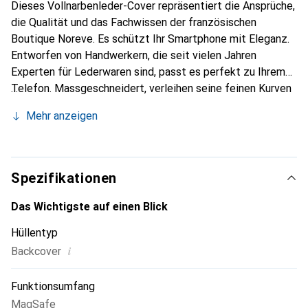
Dieses Vollnarbenleder-Cover repräsentiert die Ansprüche,
die Qualität und das Fachwissen der französischen
Boutique Noreve. Es schützt Ihr Smartphone mit Eleganz.
Entworfen von Handwerkern, die seit vielen Jahren
Experten für Lederwaren sind, passt es perfekt zu Ihrem
Telefon. Massgeschneidert, verleihen seine feinen Kurven
ihm eine echte zweite Haut. Es wird zum schicken und
Mehr anzeigen
unverzichtbaren Accessoire für Ihr Smartphone.
International anerkannt für ihre hochwertigen Produkte ist
die Marke Noreve eine sichere Wahl für eine
anspruchsvolle Kundschaft.
Spezifikationen
Das Wichtigste auf einen Blick
Hüllentyp
i
Backcover
Funktionsumfang
MagSafe